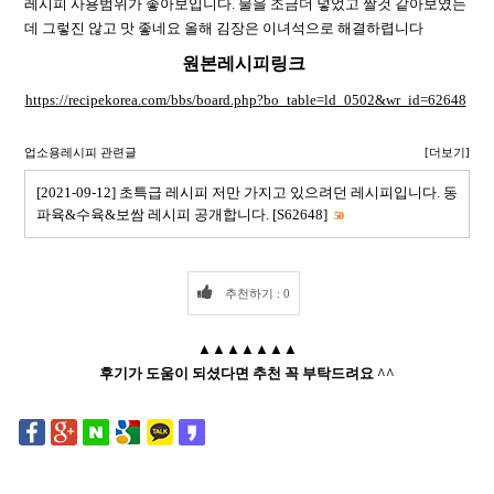
레시피 사용범위가 좋아보입니다. 물을 조금더 넣었고 짤것 같아보였는
데 그렇진 않고 맛 좋네요 올해 김장은 이녀석으로 해결하렵니다
원본레시피링크
https://recipekorea.com/bbs/board.php?bo_table=ld_0502&wr_id=62648
업소용레시피 관련글
[더보기]
[2021-09-12] 초특급 레시피 저만 가지고 있으려던 레시피입니다. 동
파육&수육&보쌈 레시피 공개합니다. [S62648]
50
추천하기 : 0
▲▲▲▲▲▲▲
후기가 도움이 되셨다면 추천 꼭 부탁드려요 ^^