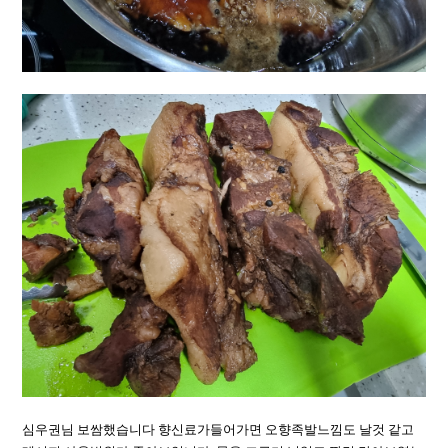
심우권님 보쌈했습니다 향신료가들어가면 오향족발느낌도 날것 같고