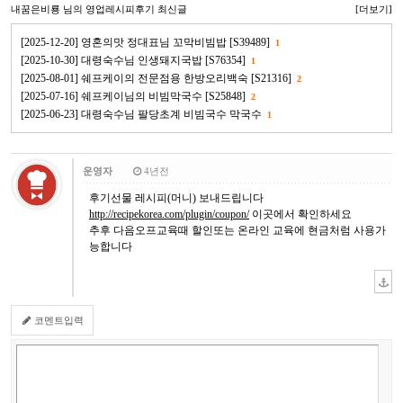
내꿈은비룡
님의 영업레시피후기 최신글
[더보기]
[2025-12-20] 영혼의맛 정대표님 꼬막비빔밥 [S39489]
1
[2025-10-30] 대령숙수님 인생돼지국밥 [S76354]
1
[2025-08-01] 쉐프케이의 전문점용 한방오리백숙 [S21316]
2
[2025-07-16] 쉐프케이님의 비빔막국수 [S25848]
2
[2025-06-23] 대령숙수님 팔당초계 비빔국수 막국수
1
운영자
4년전
후기선물 레시피(머니) 보내드립니다
http://recipekorea.com/plugin/coupon/
이곳에서 확인하세요
추후 다음오프교육때 할인또는 온라인 교육에 현금처럼 사용가
능합니다
코멘트입력