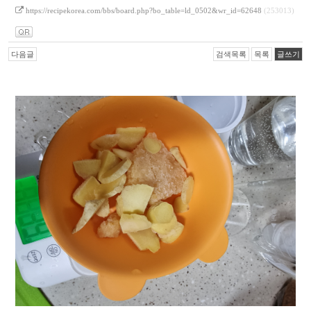
https://recipekorea.com/bbs/board.php?bo_table=ld_0502&wr_id=62648
(253013)
다음글
검색목록
목록
글쓰기