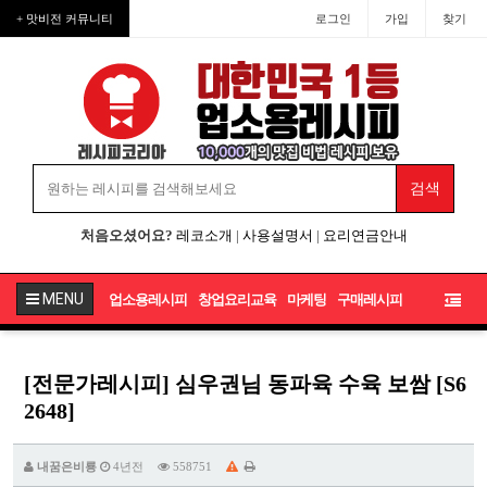
+ 맛비전 커뮤니티
로그인
가입
찾기
처음오셨어요?
레코소개
|
사용설명서
|
요리연금안내
MENU
업소용레시피
창업요리교육
마케팅
구매레시피
[전문가레시피] 심우권님 동파육 수육 보쌈 [S6
2648]
내꿈은비룡
4년전
558751