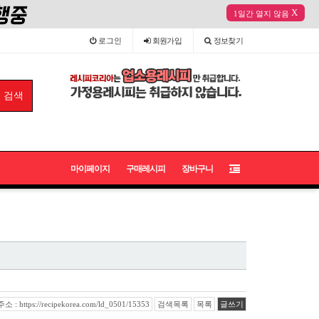
X
1일간 열지 않음
로그인
회원
가입
정보
찾기
마이페이지
구매레시피
장바구니
: https://recipekorea.com/ld_0501/15353
검색목록
목록
글쓰기