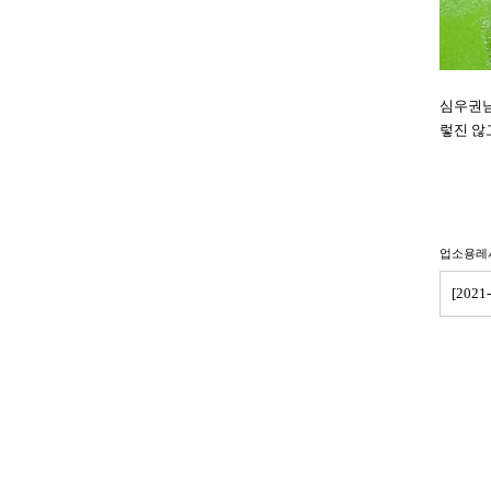
심우권님
렇진 않
업소용레
[20