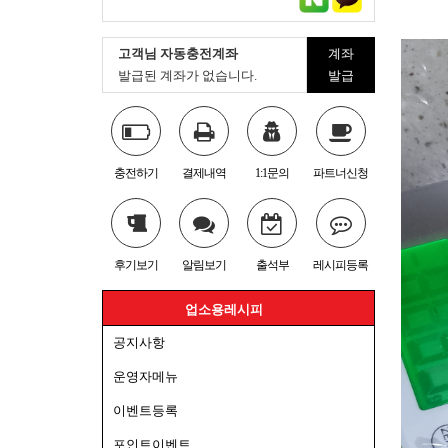
고객님 자동충전계좌
계좌
발급된 계좌가 없습니다.
발급
충전하기
결제내역
1:1문의
파트너신청
후기보기
알림보기
출석부
레시피등록
업소용레시피
공지사항
운영자메뉴
이벤트등록
포인트이벤트