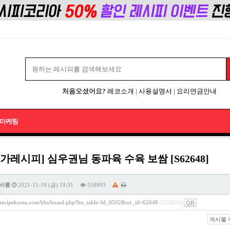
처음오셨어요?
레코소개
|
사용설명서
|
요리연금안내
마케팅
가레시피] 심우권님 동파육 수육 보쌈 [S62648]
비룡
2021-11-19 (금) 19:31
558993
//recipekorea.com/bbs/board.php?bo_table=ld_0502&wr_id=62648
(253024)
게시물 주소 