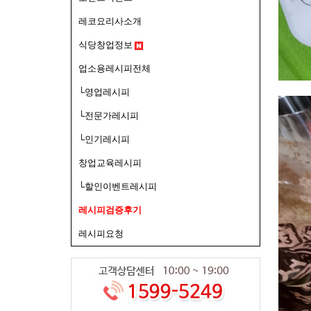
레코요리사소개
식당창업정보
업소용레시피전체
└영업레시피
└전문가레시피
└인기레시피
창업교육레시피
└할인이벤트레시피
레시피검증후기
레시피요청