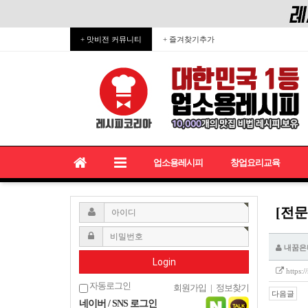
+ 맛비전 커뮤니티
+ 즐겨찾기추가
업소용레시피
창업요리교육
[전문
내꿈은
Login
https:
자동로그인
회원가입
|
정보찾기
다음글
네이버 / SNS 로그인