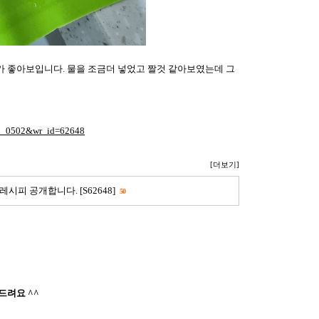
좋아보입니다. 물을 조금더 넣었고 짤것 같아보였는데 그
=ld_0502&wr_id=62648
[더보기]
시피 공개합니다. [S62648]
50
드려요 ^^