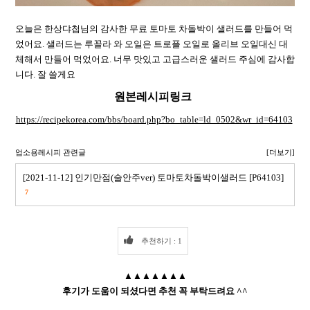
오늘은 한상댜첩님의 감사한 무료 토마토 차돌박이 샐러드를 만들어 먹
었어요. 샐러드는 루꼴라 와 오일은 트로플 오일로 올리브 오일대신 대
체해서 만들어 먹었어요. 너무 맛있고 고급스러운 샐러드 주심에 감사합
니다. 잘 쓸게요
원본레시피링크
https://recipekorea.com/bbs/board.php?bo_table=ld_0502&wr_id=64103
업소용레시피 관련글
[더보기]
[2021-11-12] 인기만점(술안주ver) 토마토차돌박이샐러드 [P64103]
7
추천하기 : 1
▲▲▲▲▲▲▲
후기가 도움이 되셨다면 추천 꼭 부탁드려요 ^^