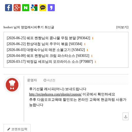
hodori
님의 영업레시피후기 최신글
[더보기]
[2026-06-25] 쉐프 켄짱님의 콩나물 무침 분말 [P83642]
1
[2026-06-22] 한상대첩 님의 주꾸미 볶음 [S83584]
1
[2026-06-03] 대령숙수님의 매운 소불고기 [S58452]
1
[2026-04-09] 쉐프 켄짱님의 크림 파스타소스 [S83032]
1
[2026-03-17] 박정길 세프님의 오므라이스 소스 [P70887]
1
운영자
4년전
후기선물 레시피(머니) 보내드립니다
http://recipekorea.com/plugin/coupon/
이곳에서 확인하세요
추후 다음오프교육때 할인또는 온라인 교육에 현금처럼 사용가
능합니다
코멘트입력