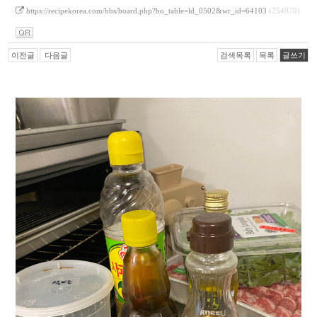
https://recipekorea.com/bbs/board.php?bo_table=ld_0502&wr_id=64103
(254970)
이전글
다음글
검색목록
목록
글쓰기