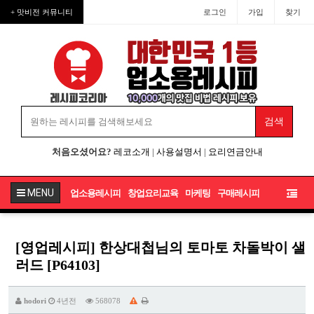
+ 맛비전 커뮤니티
로그인
가입
찾기
처음오셨어요?
레코소개
|
사용설명서
|
요리연금안내
MENU
업소용레시피
창업요리교육
마케팅
구매레시피
[영업레시피] 한상대첩님의 토마토 차돌박이 샐
러드 [P64103]
hodori
4년전
568078