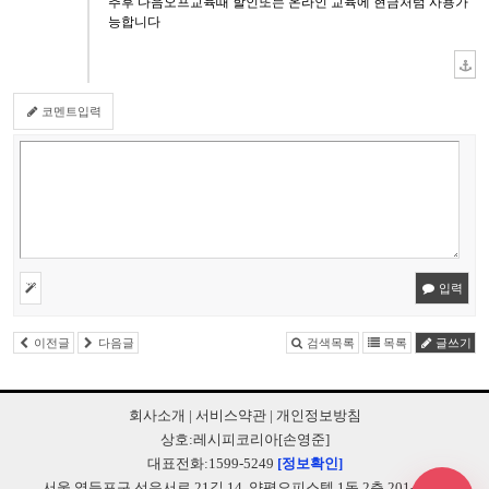
추후 다음오프교육때 할인또는 온라인 교육에 현금처럼 사용가
능합니다
코멘트입력
입력
이전글
다음글
검색목록
목록
글쓰기
회사소개
|
서비스약관
|
개인정보방침
상호:레시피코리아[손영준]
대표전화:1599-5249
[정보확인]
서울 영등포구 선유서로 21길 14, 양평오피스텔 1동 2층 201-B248