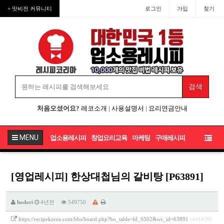
+ 맛비전 커뮤니티
로그인
가입
찾기
처음오셨어요?
레코소개
|
사용설명서
|
요리연금안내
MENU
업소용레시피
창업요리교육
마케팅
구매레시피
[영업레시피] 한상대첩님의 갈비탕 [P63891]
hodori
4년전
549750
https://recipekorea.com/bbs/board.php?bo_table=ld_0502&wr_id=63891
(441438)