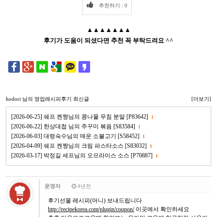
추천하기 : 0
▲▲▲▲▲▲▲
후기가 도움이 되셨다면 추천 꼭 부탁드려요 ^^
hodori
님의 영업레시피후기 최신글
[더보기]
[2026-06-25] 쉐프 켄짱님의 콩나물 무침 분말 [P83642]
1
[2026-06-22] 한상대첩 님의 주꾸미 볶음 [S83584]
1
[2026-06-03] 대령숙수님의 매운 소불고기 [S58452]
1
[2026-04-09] 쉐프 켄짱님의 크림 파스타소스 [S83032]
1
[2026-03-17] 박정길 세프님의 오므라이스 소스 [P70887]
1
운영자
4년전
후기선물 레시피(머니) 보내드립니다
http://recipekorea.com/plugin/coupon/
이곳에서 확인하세요