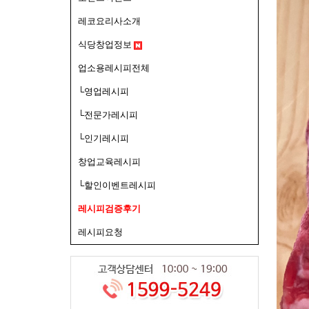
레코요리사소개
식당창업정보
업소용레시피전체
└영업레시피
└전문가레시피
└인기레시피
창업교육레시피
└할인이벤트레시피
레시피검증후기
레시피요청