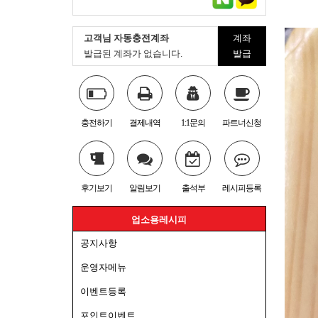
고객님 자동충전계좌
계좌
발급된 계좌가 없습니다.
발급
충전하기
결제내역
1:1문의
파트너신청
후기보기
알림보기
출석부
레시피등록
업소용레시피
공지사항
운영자메뉴
이벤트등록
포인트이벤트