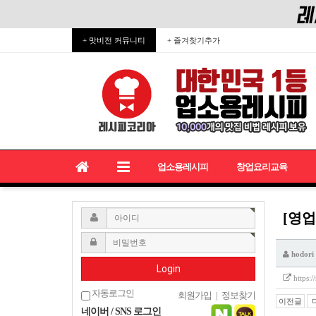
+ 맛비전 커뮤니티
+ 즐겨찾기추가
업소용레시피
창업요리교육
[영업
hodori
Login
https:
자동로그인
회원가입
|
정보찾기
이전글
네이버 / SNS 로그인