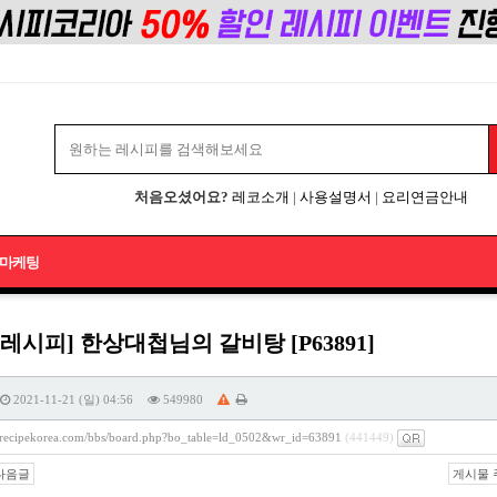
처음오셨어요?
레코소개
|
사용설명서
|
요리연금안내
마케팅
레시피] 한상대첩님의 갈비탕 [P63891]
2021-11-21 (일) 04:56
549980
//recipekorea.com/bbs/board.php?bo_table=ld_0502&wr_id=63891
(441449)
다음글
게시물 주소 