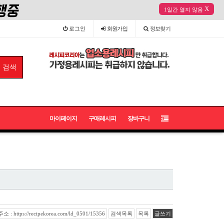
X
1일간 열지 않음
로그인
회원
가입
정보
찾기
마이페이지
구매레시피
장바구니
: https://recipekorea.com/ld_0501/15356
검색목록
목록
글쓰기