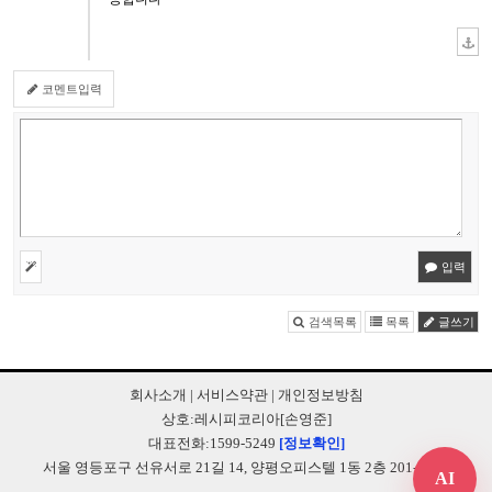
코멘트입력
입력
검색목록
목록
글쓰기
회사소개
|
서비스약관
|
개인정보방침
상호:레시피코리아[손영준]
대표전화:1599-5249
[정보확인]
서울 영등포구 선유서로 21길 14, 양평오피스텔 1동 2층 201-B248
AI