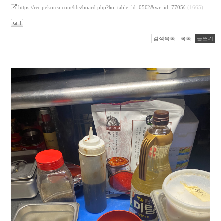
https://recipekorea.com/bbs/board.php?bo_table=ld_0502&wr_id=77050
(1665)
검색목록
목록
글쓰기