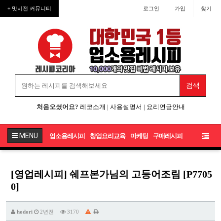
+ 맛비전 커뮤니티
로그인
가입
찾기
처음오셨어요?
레코소개
|
사용설명서
|
요리연금안내
MENU
업소용레시피
창업요리교육
마케팅
구매레시피
[영업레시피] 쉐프본가님의 고등어조림 [P7705
0]
hodori
2년전
3170