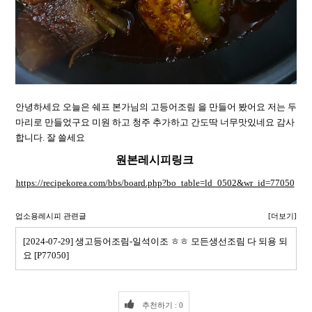
안녕하세요 오늘은 쉐프 본가님의 고등어조림 을 만들어 봤어요 저는 두
마리로 만들었구요 미원 하고 청주 추가하고 간도딱 너무맛있네요 감사
합니다. 잘 쓸세요
원본레시피링크
https://recipekorea.com/bbs/board.php?bo_table=ld_0502&wr_id=77050
업소용레시피 관련글
[더보기]
[2024-07-29] 생고등어조림-일석이조 ㅎㅎ 모든생선조림 다 되용 되
요 [P77050]
추천하기 : 0