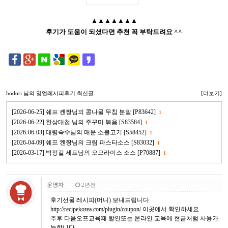
▲▲▲▲▲▲▲
후기가 도움이 되셨다면 추천 꼭 부탁드려요 ^^
hodori
님의 영업레시피후기 최신글
[더보기]
[2026-06-25] 쉐프 켄짱님의 콩나물 무침 분말 [P83642]
1
[2026-06-22] 한상대첩 님의 주꾸미 볶음 [S83584]
1
[2026-06-03] 대령숙수님의 매운 소불고기 [S58452]
1
[2026-04-09] 쉐프 켄짱님의 크림 파스타소스 [S83032]
1
[2026-03-17] 박정길 세프님의 오므라이스 소스 [P70887]
1
운영자
2년전
후기선물 레시피(머니) 보내드립니다
http://recipekorea.com/plugin/coupon/
이곳에서 확인하세요
추후 다음오프교육때 할인또는 온라인 교육에 현금처럼 사용가
능합니다