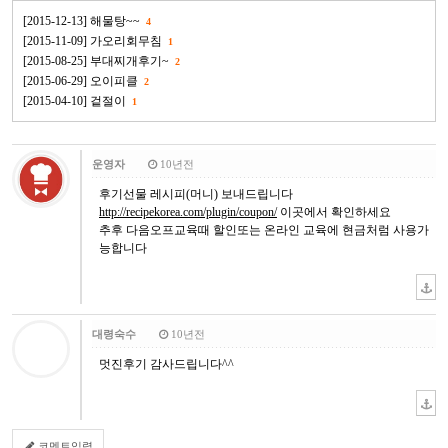
[2015-12-13] 해물탕~~
4
[2015-11-09] 가오리회무침
1
[2015-08-25] 부대찌개후기~
2
[2015-06-29] 오이피클
2
[2015-04-10] 겉절이
1
운영자
10년전
후기선물 레시피(머니) 보내드립니다
http://recipekorea.com/plugin/coupon/
이곳에서 확인하세요
추후 다음오프교육때 할인또는 온라인 교육에 현금처럼 사용가
능합니다
대령숙수
10년전
멋진후기 감사드립니다^^
코멘트입력