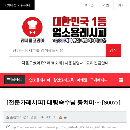
+ 맛비전 커뮤니티
로그인
가입
찾기
처음오셨어요?
레코소개
|
사용설명서
|
요리연금안내
MENU
업소용레시피
창업요리교육
마케팅
구매레시피
[전문가레시피] 대령숙수님 동치미~~ [S0077]
순정하리
10년전
543582
http://recipekorea.com/bbs/board.php?bo_table=ld_0502&wr_id=9360&sfl=w…