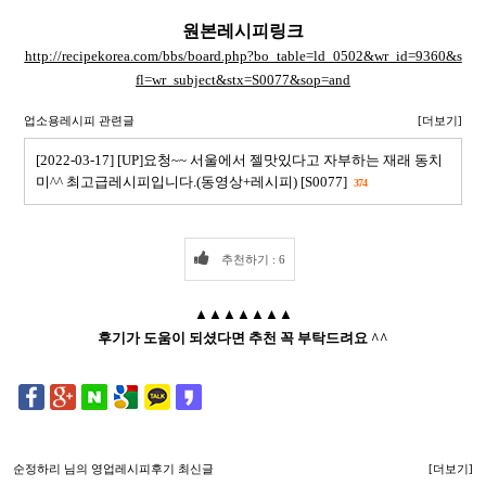
원본레시피링크
http://recipekorea.com/bbs/board.php?bo_table=ld_0502&wr_id=9360&s
fl=wr_subject&stx=S0077&sop=and
업소용레시피 관련글
[더보기]
[2022-03-17] [UP]요청~~ 서울에서 젤맛있다고 자부하는 재래 동치
미^^ 최고급레시피입니다.(동영상+레시피) [S0077]
374
추천하기 : 6
▲▲▲▲▲▲▲
후기가 도움이 되셨다면 추천 꼭 부탁드려요 ^^
순정하리
님의 영업레시피후기 최신글
[더보기]