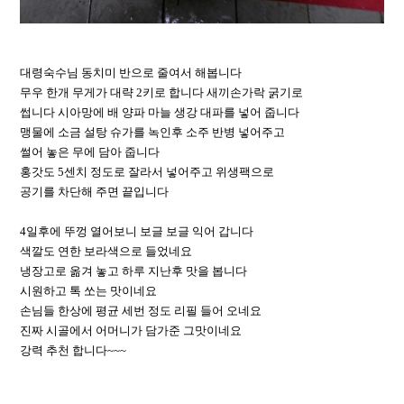
대령숙수님 동치미 반으로 줄여서 해봅니다
무우 한개 무게가 대략 2키로 합니다 새끼손가락 굵기로
썹니다 시아망에 배 양파 마늘 생강 대파를 넣어 줍니다
맹물에 소금 설탕 슈가를 녹인후 소주 반병 넣어주고
썰어 놓은 무에 담아 줍니다
홍갓도 5센치 정도로 잘라서 넣어주고 위생팩으로
공기를 차단해 주면 끝입니다
4일후에 뚜껑 열어보니 보글 보글 익어 갑니다
색깔도 연한 보라색으로 들었네요
냉장고로 옮겨 놓고 하루 지난후 맛을 봅니다
시원하고 톡 쏘는 맛이네요
손님들 한상에 평균 세번 정도 리필 들어 오네요
진짜 시골에서 어머니가 담가준 그맛이네요
강력 추천 합니다~~~