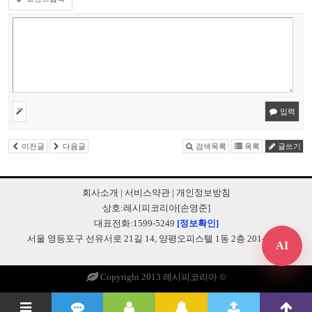
입력
이전글
다음글
검색목록
목록
글쓰기
회사소개
|
서비스약관
|
개인정보방침
상호:레시피코리아[손영준]
대표전화:1599-5249
[정보확인]
서울 영등포구 선유서로 21길 14, 양평오피스텔 1동 2층 201-B248
AI
Copyright 2013 레시피코리아 ©