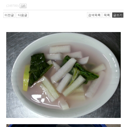
(249700)
이전글
다음글
검색목록
목록
글쓰기