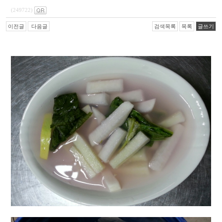
(249722)
이전글
다음글
검색목록
목록
글쓰기