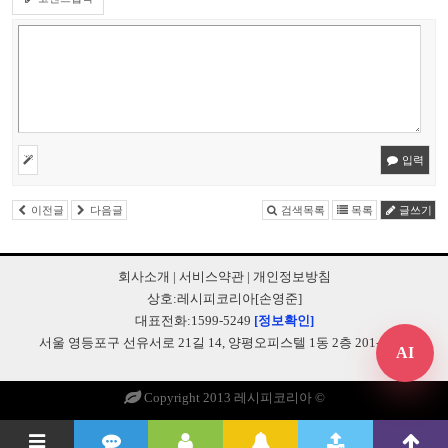
입력
이전글
다음글
검색목록
목록
글쓰기
회사소개
|
서비스약관
|
개인정보방침
상호:레시피코리아[손영준]
대표전화:1599-5249
[정보확인]
서울 영등포구 선유서로 21길 14, 양평오피스텔 1동 2층 201-B248
AI
Copyright 2013 레시피코리아 ©