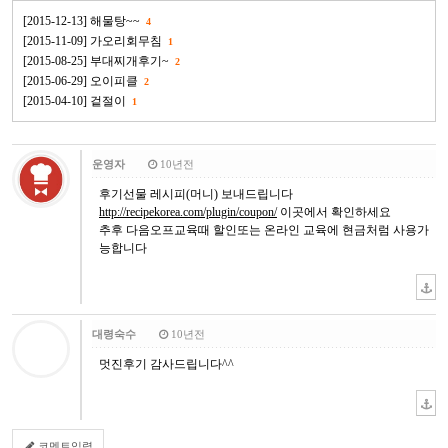
[2015-12-13] 해물탕~~
4
[2015-11-09] 가오리회무침
1
[2015-08-25] 부대찌개후기~
2
[2015-06-29] 오이피클
2
[2015-04-10] 겉절이
1
운영자
10년전
후기선물 레시피(머니) 보내드립니다
http://recipekorea.com/plugin/coupon/
이곳에서 확인하세요
추후 다음오프교육때 할인또는 온라인 교육에 현금처럼 사용가
능합니다
대령숙수
10년전
멋진후기 감사드립니다^^
코멘트입력