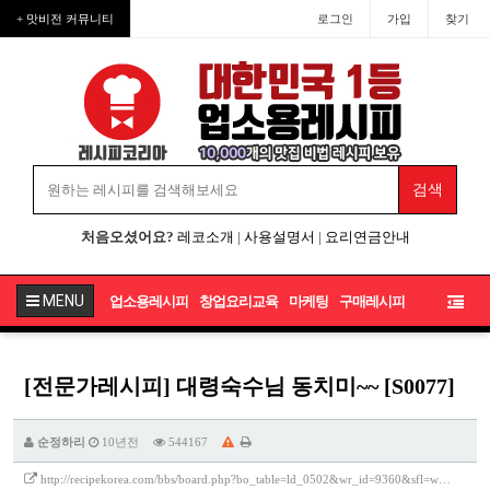
+ 맛비전 커뮤니티
로그인
가입
찾기
처음오셨어요?
레코소개
|
사용설명서
|
요리연금안내
MENU
업소용레시피
창업요리교육
마케팅
구매레시피
[전문가레시피] 대령숙수님 동치미~~ [S0077]
순정하리
10년전
544167
http://recipekorea.com/bbs/board.php?bo_table=ld_0502&wr_id=9360&sfl=w…