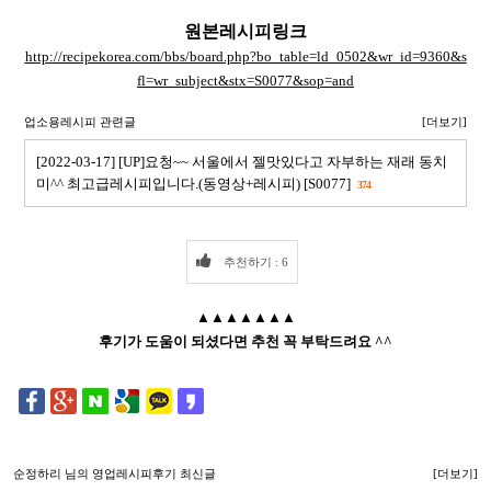
원본레시피링크
http://recipekorea.com/bbs/board.php?bo_table=ld_0502&wr_id=9360&s
fl=wr_subject&stx=S0077&sop=and
업소용레시피 관련글
[더보기]
[2022-03-17] [UP]요청~~ 서울에서 젤맛있다고 자부하는 재래 동치
미^^ 최고급레시피입니다.(동영상+레시피) [S0077]
374
추천하기 : 6
▲▲▲▲▲▲▲
후기가 도움이 되셨다면 추천 꼭 부탁드려요 ^^
순정하리
님의 영업레시피후기 최신글
[더보기]