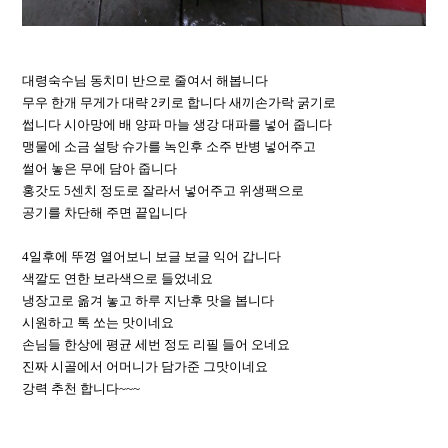
대령숙수님 동치미 반으로 줄여서 해봅니다
무우 한개 무게가 대략 2키로 합니다 새끼손가락 굵기로
썹니다 시아망에 배 양파 마늘 생강 대파를 넣어 줍니다
맹물에 소금 설탕 슈가를 녹인후 소주 반병 넣어주고
썰어 놓은 무에 담아 줍니다
홍갓도 5센치 정도로 잘라서 넣어주고 위생팩으로
공기를 차단해 주면 끝입니다
4일후에 뚜껑 열어보니 보글 보글 익어 갑니다
색깔도 연한 보라색으로 들었네요
냉장고로 옮겨 놓고 하루 지난후 맛을 봅니다
시원하고 톡 쏘는 맛이네요
손님들 한상에 평균 세번 정도 리필 들어 오네요
진짜 시골에서 어머니가 담가준 그맛이네요
강력 추천 합니다~~~