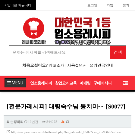
+ 맛비전 커뮤니티
로그인
가입
찾기
처음오셨어요?
레코소개
|
사용설명서
|
요리연금안내
MENU
업소용레시피
창업요리교육
마케팅
구매레시피
[전문가레시피] 대령숙수님 동치미~~ [S0077]
순정하리
10년전
544275
http://recipekorea.com/bbs/board.php?bo_table=ld_0502&wr_id=9360&sfl=w…