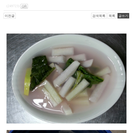
(249723)
이전글
검색목록
목록
글쓰기