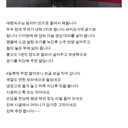
대령숙수님 동치미 반으로 줄여서 해봅니다
무우 한개 무게가 대략 2키로 합니다 새끼손가락 굵기로
썹니다 시아망에 배 양파 마늘 생강 대파를 넣어 줍니다
맹물에 소금 설탕 슈가를 녹인후 소주 반병 넣어주고
썰어 놓은 무에 담아 줍니다
홍갓도 5센치 정도로 잘라서 넣어주고 위생팩으로
공기를 차단해 주면 끝입니다
4일후에 뚜껑 열어보니 보글 보글 익어 갑니다
색깔도 연한 보라색으로 들었네요
냉장고로 옮겨 놓고 하루 지난후 맛을 봅니다
시원하고 톡 쏘는 맛이네요
손님들 한상에 평균 세번 정도 리필 들어 오네요
진짜 시골에서 어머니가 담가준 그맛이네요
강력 추천 합니다~~~