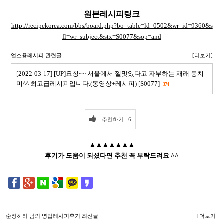
원본레시피링크
http://recipekorea.com/bbs/board.php?bo_table=ld_0502&wr_id=9360&s
fl=wr_subject&stx=S0077&sop=and
업소용레시피 관련글
[더보기]
[2022-03-17] [UP]요청~~ 서울에서 젤맛있다고 자부하는 재래 동치
미^^ 최고급레시피입니다.(동영상+레시피) [S0077]
374
추천하기 : 6
▲▲▲▲▲▲▲
후기가 도움이 되셨다면 추천 꼭 부탁드려요 ^^
순정하리
님의 영업레시피후기 최신글
[더보기]