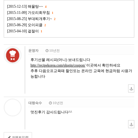
[2015-12-13] 해물탕~~
4
[2015-11-09] 가오리회무침
1
[2015-08-25] 부대찌개후기~
2
[2015-06-29] 오이피클
2
[2015-04-10] 겉절이
1
운영자
10년전
후기선물 레시피(머니) 보내드립니다
http://recipekorea.com/plugin/coupon/
이곳에서 확인하세요
추후 다음오프교육때 할인또는 온라인 교육에 현금처럼 사용가
능합니다
대령숙수
10년전
멋진후기 감사드립니다^^
코멘트입력