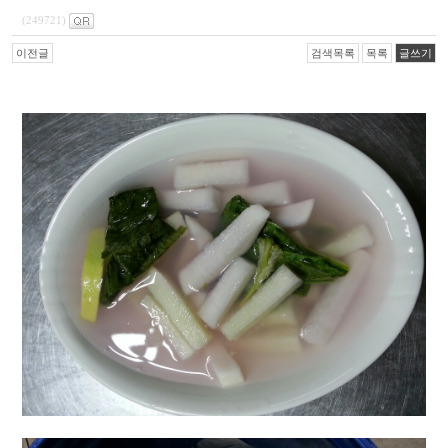
(249721)
이전글
검색목록
목록
글쓰기