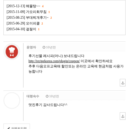
[2015-12-13] 해물탕~~
4
[2015-11-09] 가오리회무침
1
[2015-08-25] 부대찌개후기~
2
[2015-06-29] 오이피클
2
[2015-04-10] 겉절이
1
운영자
10년전
후기선물 레시피(머니) 보내드립니다
http://recipekorea.com/plugin/coupon/
이곳에서 확인하세요
추후 다음오프교육때 할인또는 온라인 교육에 현금처럼 사용가
능합니다
대령숙수
10년전
멋진후기 감사드립니다^^
코멘트입력