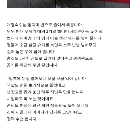
대령숙수님 동치미 반으로 줄여서 해봅니다
무우 한개 무게가 대략 2키로 합니다 새끼손가락 굵기로
썹니다 시아망에 배 양파 마늘 생강 대파를 넣어 줍니다
맹물에 소금 설탕 슈가를 녹인후 소주 반병 넣어주고
썰어 놓은 무에 담아 줍니다
홍갓도 5센치 정도로 잘라서 넣어주고 위생팩으로
공기를 차단해 주면 끝입니다
4일후에 뚜껑 열어보니 보글 보글 익어 갑니다
색깔도 연한 보라색으로 들었네요
냉장고로 옮겨 놓고 하루 지난후 맛을 봅니다
시원하고 톡 쏘는 맛이네요
손님들 한상에 평균 세번 정도 리필 들어 오네요
진짜 시골에서 어머니가 담가준 그맛이네요
강력 추천 합니다~~~