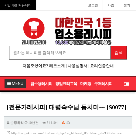
+ 맛비전 커뮤니티
로그인
가입
찾기
처음오셨어요?
레코소개
|
사용설명서
|
요리연금안내
MENU
업소용레시피
창업요리교육
마케팅
구매레시피
[전문가레시피] 대령숙수님 동치미~~ [S0077]
순정하리
10년전
544104
http://recipekorea.com/bbs/board.php?bo_table=ld_0502&wr_id=9360&sfl=w…