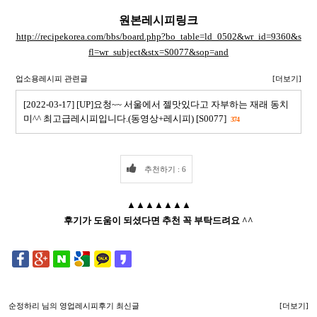
원본레시피링크
http://recipekorea.com/bbs/board.php?bo_table=ld_0502&wr_id=9360&s
fl=wr_subject&stx=S0077&sop=and
업소용레시피 관련글
[더보기]
[2022-03-17] [UP]요청~~ 서울에서 젤맛있다고 자부하는 재래 동치
미^^ 최고급레시피입니다.(동영상+레시피) [S0077]
374
추천하기 : 6
▲▲▲▲▲▲▲
후기가 도움이 되셨다면 추천 꼭 부탁드려요 ^^
순정하리
님의 영업레시피후기 최신글
[더보기]