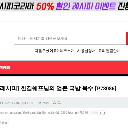
처음오셨어요?
레코소개
|
사용설명서
|
요리연금안내
마케팅
레시피] 한길쉐프님의 얼큰 국밥 육수 [P78086]
2024-11-06 (수) 12:49
2810
//recipekorea.com/bbs/board.php?bo_table=ld_0502&wr_id=78086
(1306)
다음글