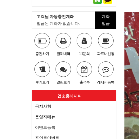
고객님 자동충전계좌
계좌
발급된 계좌가 없습니다.
발급
충전하기
결제내역
1:1문의
파트너신청
후기보기
알림보기
출석부
레시피등록
업소용레시피
공지사항
운영자메뉴
이벤트등록
포인트이벤트