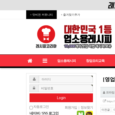
+ 맛비전 커뮤니티
+ 즐겨찾기추가
업소용레시피
창업요리교육
[영업
프라임
Login
https:
자동로그인
회원가입
|
정보찾기
이전글
네이버 / SNS 로그인