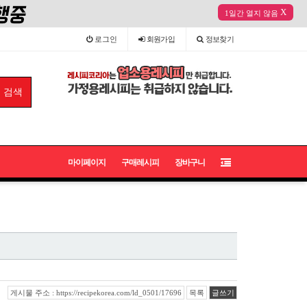
X
1일간 열지 않음
로그인
회원
가입
정보
찾기
마이페이지
구매레시피
장바구니
게시물 주소 : https://recipekorea.com/ld_0501/17696
목록
글쓰기