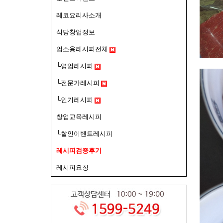
레코요리사소개
식당창업정보
업소용레시피전체
└영업레시피
└전문가레시피
└인기레시피
창업교육레시피
└할인이벤트레시피
레시피검증후기
레시피요청