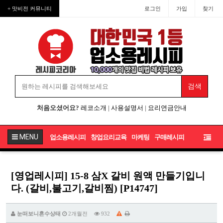
+ 맛비전 커뮤니티
로그인
가입
찾기
처음오셨어요?
레코소개
|
사용설명서
|
요리연금안내
MENU
업소용레시피
창업요리교육
마케팅
구매레시피
[영업레시피] 15-8 삼X 갈비 원액 만들기입니
다. (갈비,불고기,갈비찜) [P14747]
눈떠보니혼수상태
2개월전
932