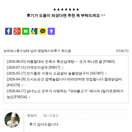
▲▲▲▲▲▲▲
후기가 도움이 되셨다면 추천 꼭 부탁드려요 ^^
눈떠보니혼수상태
님의 영업레시피후기 최신글
[더보기]
[2026-08-05] 여름철대비 진육수 특선삼계탕~~ 요거 하나면 끝 [P5865]
[2026-07-11] 미역오이냉국 [P0017]
1
[2026-05-17] 인기좋은 수원식 소금갈비 숯불양념구이 [S67497]
1
[2026-04-29] 드시는순간 깜짝놀랍니다 따라만하면 맛집됩니다 철판닭갈비
[P45379]
1
[2026-04-17] 남녀노소 모두가 사랑하는 "대파불고기" 레시피 (밀키트판매가
능)] [P58554]
1
희망이
1개월전
후기 감사드립니다.