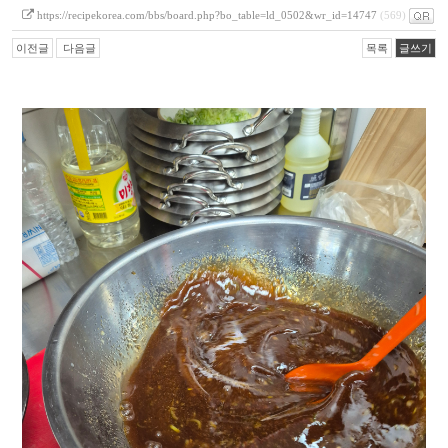
https://recipekorea.com/bbs/board.php?bo_table=ld_0502&wr_id=14747
(569)
이전글
다음글
목록
글쓰기