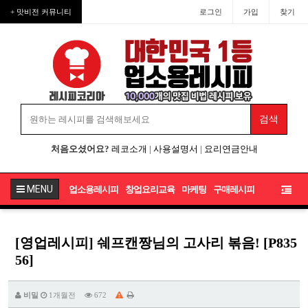
+ 맛비전 커뮤니티
로그인
가입
찾기
처음오셨어요?
레코소개
|
사용설명서
|
요리연금안내
MENU
업소용레시피
창업요리교육
마케팅
구매레시피
[영업레시피] 쉐프캔짱님의 고사리 볶음! [P835
56]
비밀
1개월전
672