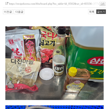
https://recipekorea.com/bbs/board.php?bo_table=ld_0502&wr_id=83556
(377)
이전글
다음글
목록
글쓰기