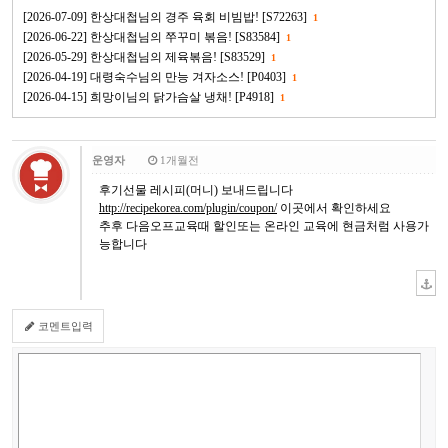
[2026-07-09] 한상대첩님의 경주 육회 비빔밥! [S72263]
1
[2026-06-22] 한상대첩님의 쭈꾸미 볶음! [S83584]
1
[2026-05-29] 한상대첩님의 제육볶음! [S83529]
1
[2026-04-19] 대령숙수님의 만능 겨자소스! [P0403]
1
[2026-04-15] 희망이님의 닭가슴살 냉채! [P4918]
1
운영자
1개월전
후기선물 레시피(머니) 보내드립니다
http://recipekorea.com/plugin/coupon/
이곳에서 확인하세요
추후 다음오프교육때 할인또는 온라인 교육에 현금처럼 사용가
능합니다
코멘트입력