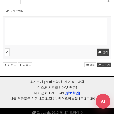
코멘트입력
입력
이전글
다음글
목록
글쓰기
회사소개
|
서비스약관
|
개인정보방침
상호:레시피코리아[손영준]
대표전화:1599-5249
[정보확인]
서울 영등포구 선유서로 21길 14, 양평오피스텔 1동 2층 201-B248
AI
Copyright 2013 레시피코리아 ©