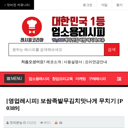
+ 맛비전 커뮤니티
로그인
가입
찾기
처음오셨어요?
레코소개
|
사용설명서
|
요리연금안내
MENU
업소용레시피
창업요리교육
마케팅
구매레시피
[영업레시피] 보쌈족발무김치맛나게 무치기 [P
0389]
맛의본능
10년전
8651