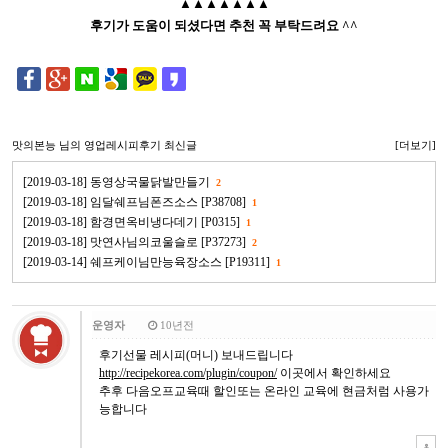
▲▲▲▲▲▲▲
후기가 도움이 되셨다면 추천 꼭 부탁드려요 ^^
맛의본능
님의 영업레시피후기 최신글
[더보기]
[2019-03-18] 동영상국물닭발만들기
2
[2019-03-18] 임달쉐프님폰즈소스 [P38708]
1
[2019-03-18] 함경면옥비냉다데기 [P0315]
1
[2019-03-18] 맛연사님의코울슬로 [P37273]
2
[2019-03-14] 쉐프케이님만능육장소스 [P19311]
1
운영자
10년전
후기선물 레시피(머니) 보내드립니다
http://recipekorea.com/plugin/coupon/
이곳에서 확인하세요
추후 다음오프교육때 할인또는 온라인 교육에 현금처럼 사용가
능합니다