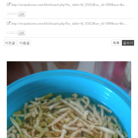
http://recipekorea.com/bbs/board.php?bo_table=ld_0502&wr_id=389&sca=&s…
(3049)
http://recipekorea.com/bbs/board.php?bo_table=ld_0502&wr_id=389&sca=&s…
(2562)
이전글
다음글
목록
글쓰기