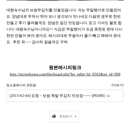
대령숙수님의 보쌈무김치를 만들었읍니다. 저는 무말랭이로 만들었어
요. 양념대로 무쳐서 먹어 보니 생각보다 맛나네요.다음앤 생무로 한번
만들고 후기 올려볼게요. 양념은 일단 맛있읍니다. 믿고 가셔도 될듯 합
니다. 대령숙수님이니까요^^ 식감은 무말랭이가 조금 못한듯 한데 다시
한번 만들어 봐야 겠어요. 레시피대로 무썰어서 물기 빼고 해봐야 겠네
요 . 추천 꾹~~~ 감사히 잘쓸게요 꾸벅
원본레시피링크
http://recipekorea.com/bbs/board.php?bo_table=ld_0502&wr_id=389
업소용레시피 관련글
[더보기]
[2015-02-04] 요청 ~ 보쌈 족발 무김치 맛보장~~~~ [P0389]
126
추천하기 : 4