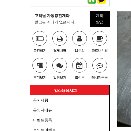
고객님 자동충전계좌
계좌
발급된 계좌가 없습니다.
발급
충전하기
결제내역
1:1문의
파트너신청
후기보기
알림보기
출석부
레시피등록
업소용레시피
공지사항
운영자메뉴
이벤트등록
포인트이벤트