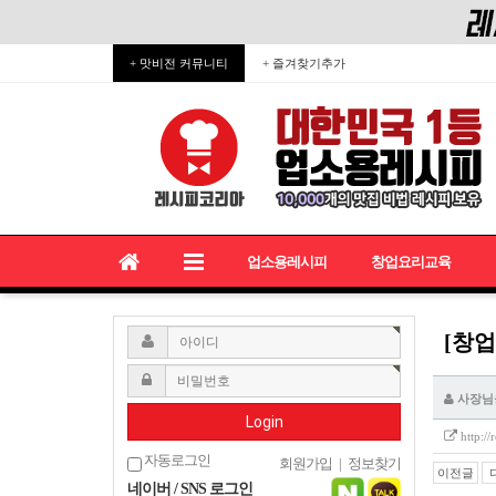
+ 맛비전 커뮤니티
+ 즐겨찾기추가
업소용레시피
창업요리교육
[창
사장님
Login
http:/
자동로그인
회원가입
|
정보찾기
이전글
네이버 / SNS 로그인