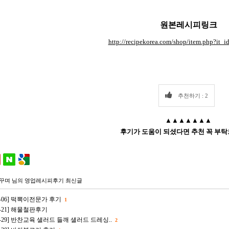
원본레시피링크
http://recipekorea.com/shop/item.php?it
추천하기 : 2
▲▲▲▲▲▲▲
후기가 도움이 되셨다면 추천 꼭 부탁
꾸며
님의 영업레시피후기 최신글
-05-06] 떡뽁이전문가 후기
1
08-21] 해물철판후기
-03-29] 반찬교육 샐러드 들깨 샐러드 드레싱..
2