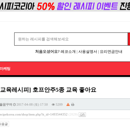
처음오셨어요?
레코소개
|
사용설명서
|
요리연금안내
마케팅
업교육레시피] 호프안주5종 교육 좋아요
을꿈꾸며
2017-04-08 (토) 17:50
5209
/recipekorea.com/shop/item.php?it_id=1493544352
(2029)
다음글