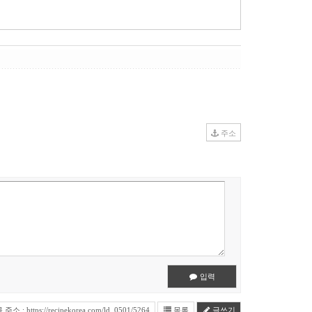
주소
입력
소 : https://recipekorea.com/ld_0501/5264
목록
글쓰기