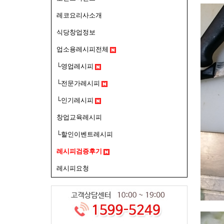
레코요리사소개
식당창업정보
업소용레시피전체
└영업레시피
└전문가레시피
└인기레시피
창업교육레시피
└할인이벤트레시피
레시피검증후기
레시피요청