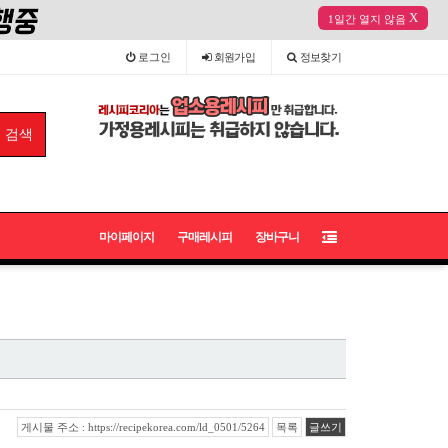
X
1일간 열지 않음
로그인
회원
가입
정보
찾기
마이페이지
구매레시피
장바구니
게시물 주소 : https://recipekorea.com/ld_0501/5264
목록
글쓰기