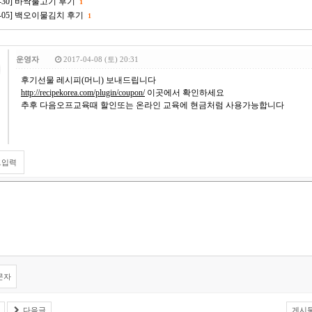
08-30] 바싹불고기 후기
1
-04-05] 백오이물김치 후기
1
운영자
2017-04-08 (토) 20:31
후기선물 레시피(머니) 보내드립니다
http://recipekorea.com/plugin/coupon/
이곳에서 확인하세요
추후 다음오프교육때 할인또는 온라인 교육에 현금처럼 사용가능합니다
트입력
문자
다음글
게시물 주