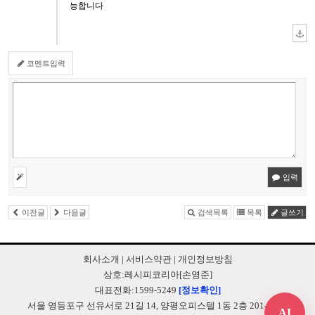
능합니다
코멘트입력
입력
이전글
다음글
검색목록
목록
글쓰기
회사소개
|
서비스약관
|
개인정보방침
상호:레시피코리아[손영준]
대표전화:1599-5249
[정보확인]
서울 영등포구 선유서로 21길 14, 양평오피스텔 1동 2층 201-B248
AI