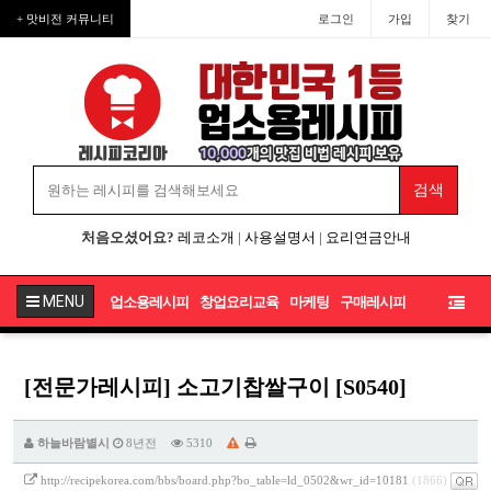
+ 맛비전 커뮤니티
로그인
가입
찾기
처음오셨어요?
레코소개
|
사용설명서
|
요리연금안내
MENU
업소용레시피
창업요리교육
마케팅
구매레시피
[전문가레시피] 소고기찹쌀구이 [S0540]
하늘바람별시
8년전
5310
http://recipekorea.com/bbs/board.php?bo_table=ld_0502&wr_id=10181
(1866)