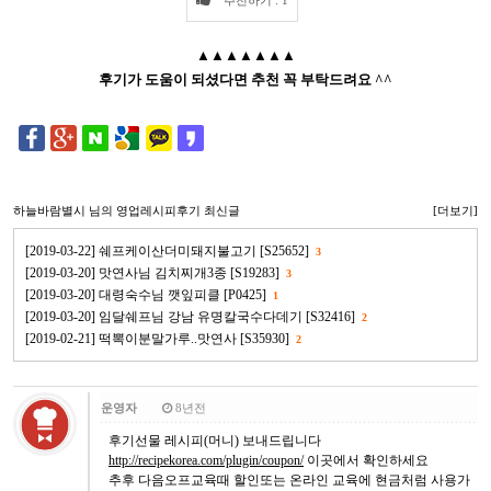
▲▲▲▲▲▲▲
후기가 도움이 되셨다면 추천 꼭 부탁드려요 ^^
하늘바람별시
님의 영업레시피후기 최신글
[더보기]
[2019-03-22] 쉐프케이산더미돼지불고기 [S25652]
3
[2019-03-20] 맛연사님 김치찌개3종 [S19283]
3
[2019-03-20] 대령숙수님 깻잎피클 [P0425]
1
[2019-03-20] 임달쉐프님 강남 유명칼국수다데기 [S32416]
2
[2019-02-21] 떡뽁이분말가루..맛연사 [S35930]
2
운영자
8년전
후기선물 레시피(머니) 보내드립니다
http://recipekorea.com/plugin/coupon/
이곳에서 확인하세요
추후 다음오프교육때 할인또는 온라인 교육에 현금처럼 사용가