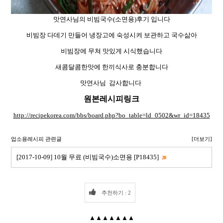
맛연사님의 비빔국수(소면용)후기 입니다
비빔장 다데기 만들어 냉장고에 숙성시켜 보관하고 국수삶아
비빔장에 무쳐 맛있게 시식했습니다
새콤달콤한맛에 한끼식사로 충분합니다
맛연사님 감사합니다
원본레시피링크
http://recipekorea.com/bbs/board.php?bo_table=ld_0502&wr_id=18435
업소용레시피 관련글
[더보기]
[2017-10-09] 10월 무료 (비빔국수)소면용 [P18435]
20
추천하기 : 2
▲▲▲▲▲▲▲