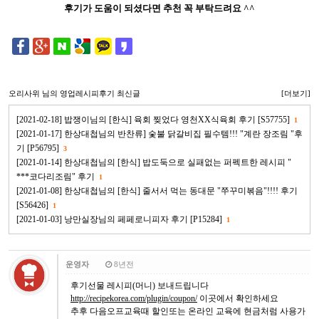
후기가 도움이 되셨다면 추천 꼭 부탁드려요 ^^
오리사위
님의 영업레시피후기 최신글
[더보기]
[2021-02-18] 밥쟁이님의 [한식] 육회 찢었다 영천XX식육회 후기 [S57755]
1
[2021-01-17] 한상대첩님의 반찬류] 숯불 닭갈비집 필수템!!! "계란 장조림 "후
기 [P56795]
3
[2021-01-14] 한상대첩님의 [한식] 밥도둑으로 실패없는 퍼펙트한 레시피 "
***코다리조림" 후기
1
[2021-01-08] 한상대첩님의 [한식] 줄서서 먹는 동대문 "쭈꾸미볶음"!!!! 후기
[S56426]
1
[2021-01-03] 낭만실장님의 페페로니피자 후기 [P15284]
1
운영자
8년전
후기선물 레시피(머니) 보내드립니다
http://recipekorea.com/plugin/coupon/
이곳에서 확인하세요
추후 다음오프교육때 할인또는 온라인 교육에 현금처럼 사용가