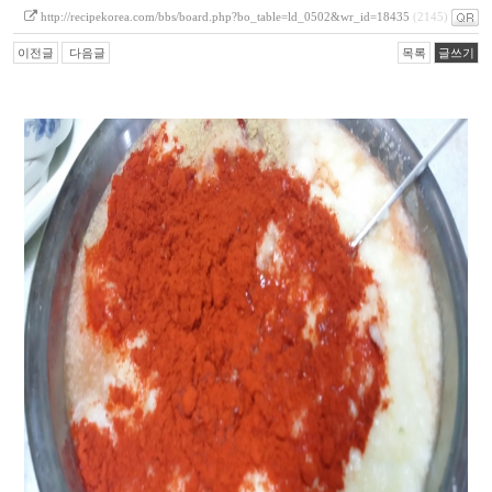
http://recipekorea.com/bbs/board.php?bo_table=ld_0502&wr_id=18435
(2145)
이전글
다음글
목록
글쓰기