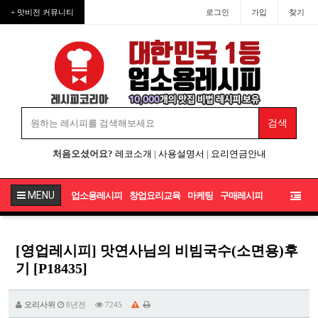
+ 맛비전 커뮤니티
로그인
가입
찾기
처음오셨어요?
레코소개
|
사용설명서
|
요리연금안내
MENU
업소용레시피
창업요리교육
마케팅
구매레시피
[영업레시피] 맛연사님의 비빔국수(소면용)후
기 [P18435]
오리사위
8년전
7245