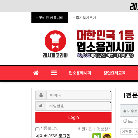
+ 맛비전 커뮤니티
+ 즐겨찾기추가
업소용레시피
창업요리교육
[전문
아우토
Login
http:/
자동로그인
회원가입
|
정보찾기
이전글
네이버 / SNS 로그인