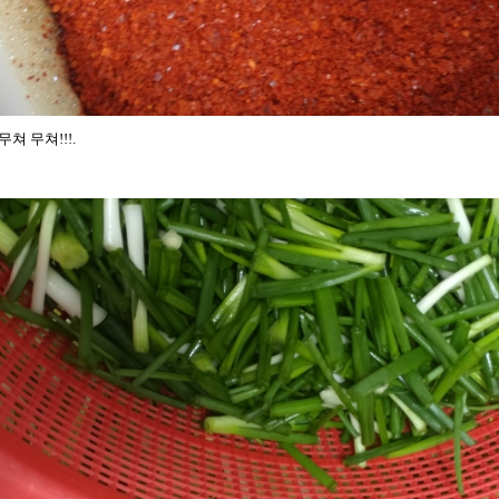
쳐 무쳐!!!.