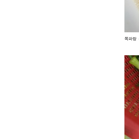
쪽파랑 무