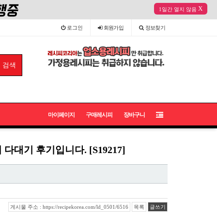
X
1일간 열지 않음
로그인
회원
가입
정보
찾기
마이페이지
구매레시피
장바구니
대기 후기입니다. [S19217]
게시물 주소 : https://recipekorea.com/ld_0501/6516
목록
글쓰기