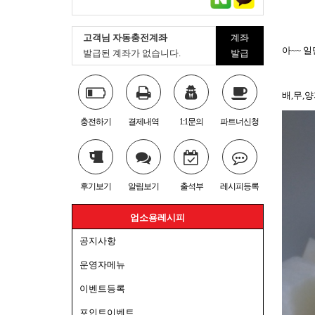
고객님 자동충전계좌
계좌
아~~ 
발급된 계좌가 없습니다.
발급
배,무,
충전하기
결제내역
1:1문의
파트너신청
후기보기
알림보기
출석부
레시피등록
업소용레시피
공지사항
운영자메뉴
이벤트등록
포인트이벤트