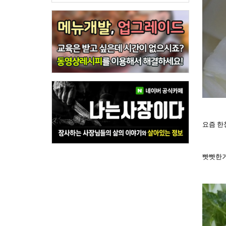
요즘 한
빳빳한거