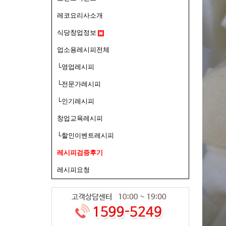
레코요리사소개
식당창업정보
업소용레시피전체
└영업레시피
└전문가레시피
└인기레시피
창업교육레시피
└할인이벤트레시피
레시피검증후기
레시피요청