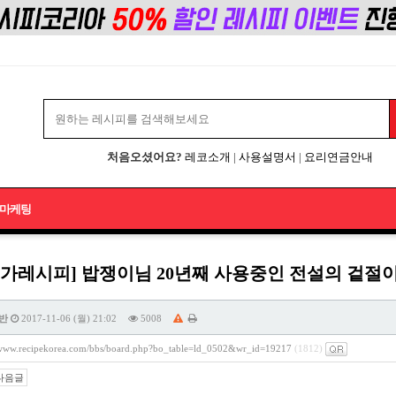
처음오셨어요?
레코소개
|
사용설명서
|
요리연금안내
마케팅
가레시피] 밥쟁이님 20년째 사용중인 전설의 겉절이 다
반
2017-11-06 (월) 21:02
5008
/www.recipekorea.com/bbs/board.php?bo_table=ld_0502&wr_id=19217
(1812)
다음글