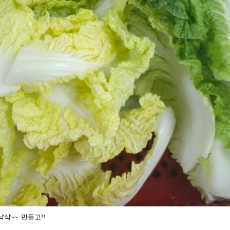
샥샥~~ 만들고!!