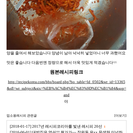
양을 줄여서 해보았습니다 양념이 남아 넉넉히 넣었더니 너무 과했어요
맛은 좋습니다 다음번엔 정량으로 해서 더욱 맛있게 먹겠습니다^^
원본레시피링크
http://recipekorea.com/bbs/board.php?bo_table=ld_0502&wr_id=13365
&sfl=wr_subject&stx=%EB%AC%B4%EC%83%9D%EC%B1%84&sop=
and
야
업소용레시피 관련글
[더보기]
[2018-01-17] 2017년 레시피코리아를 빛낸 레시피 20선
1
[2016-06-01] 대박집은 역쉬!!! 뭔가가~~ 장위동 유xx 무생채 이넘하