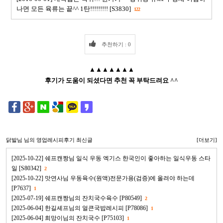
나면 모든 육류는 끝^^ 1탄!!!!!!!!! [S3830]
122
추천하기 : 0
▲▲▲▲▲▲▲
후기가 도움이 되셨다면 추천 꼭 부탁드려요 ^^
닭발님
님의 영업레시피후기 최신글
[더보기]
[2025-10-22] 쉐프캔짱님 일식 우동 엑기스 한국인이 좋아하는 일식우동 스타
일 [S80342]
2
[2025-10-22] 맛연사님 우동육수(원액)전문가용(검증)에 올려야 하는데
[P7637]
1
[2025-07-19] 쉐프캔짱님의 잔치국수육수 [P80549]
2
[2025-06-04] 한길셰프님의 얼큰국밥레시피 [P78086]
1
[2025-06-04] 희망이님의 잔치국수 [P75103]
1