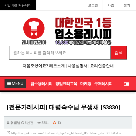
+ 맛비전 커뮤니티
로그인
가입
찾기
처음오셨어요?
레코소개
|
사용설명서
|
요리연금안내
MENU
업소용레시피
창업요리교육
마케팅
구매레시피
[전문가레시피] 대령숙수님 무생채 [S3830]
닭발님
8년전
5581
http://recipekorea.com/bbs/board.php?bo_table=ld_0502&wr_id=13365&sfl=…