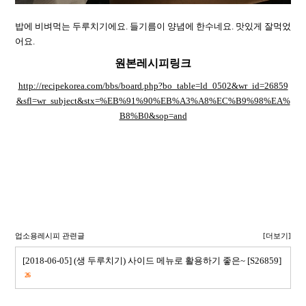
밥에 비벼먹는 두루치기에요. 들기름이 양념에 한수네요. 맛있게 잘먹었
어요.
원본레시피링크
http://recipekorea.com/bbs/board.php?bo_table=ld_0502&wr_id=26859
&sfl=wr_subject&stx=%EB%91%90%EB%A3%A8%EC%B9%98%EA%
B8%B0&sop=and
업소용레시피 관련글
[더보기]
[2018-06-05] (생 두루치기) 사이드 메뉴로 활용하기 좋은~ [S26859]
26