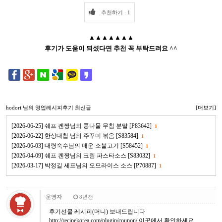
추천하기 : 1
▲▲▲▲▲▲▲
후기가 도움이 되셨다면 추천 꼭 부탁드려요 ^^
hodori
님의 영업레시피후기 최신글
[더보기]
[2026-06-25] 쉐프 켄짱님의 콩나물 무침 분말 [P83642]
1
[2026-06-22] 한상대첩 님의 주꾸미 볶음 [S83584]
1
[2026-06-03] 대령숙수님의 매운 소불고기 [S58452]
1
[2026-04-09] 쉐프 켄짱님의 크림 파스타소스 [S83032]
1
[2026-03-17] 박정길 세프님의 오므라이스 소스 [P70887]
1
운영자
8년전
후기선물 레시피(머니) 보내드립니다
http://recipekorea.com/plugin/coupon/
이곳에서 확인하세요