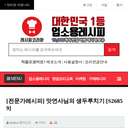
+ 맛비전 커뮤니티
로그인
가입
찾기
처음오셨어요?
레코소개
|
사용설명서
|
요리연금안내
MENU
업소용레시피
창업요리교육
마케팅
구매레시피
[전문가레시피] 맛연사님의 생두루치기 [S2685
9]
hodori
8년전
5900