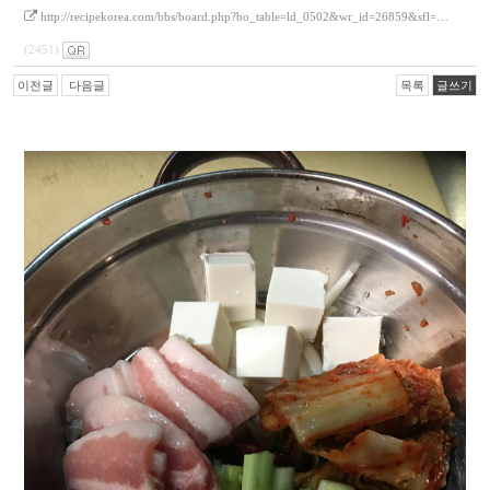
http://recipekorea.com/bbs/board.php?bo_table=ld_0502&wr_id=26859&sfl=…
(2451)
이전글
다음글
목록
글쓰기