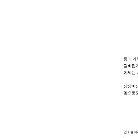
통에 
갈비집가
이제는 
상상이상
앞으로도
업소용레