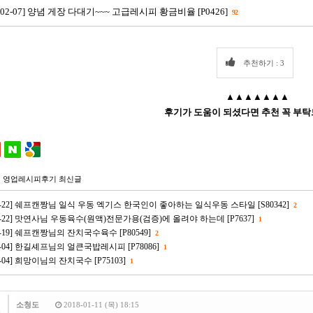
5-02-07] 양념 게장 다대기~~~ 고급레시피 황금비율 [P0426]
92
추천하기 : 3
▲▲▲▲▲▲▲
후기가 도움이 되셨다면 추천 꼭 부탁
 영업레시피후기 최신글
-10-22] 쉐프캔짱님 일식 우동 엑기스 한국인이 좋아하는 일식우동 스타일 [S80342]
2
-10-22] 맛연사님 우동육수(원액)전문가용(검증)에 올려야 하는데 [P7637]
1
07-19] 쉐프캔짱님의 잔치국수육수 [P80549]
2
-06-04] 한길셰프님의 얼큰국밥레시피 [P78086]
1
06-04] 희망이님의 잔치국수 [P75103]
1
소청도
2018-01-11 (목) 18:15