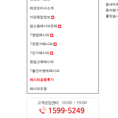
동네마트
레코요리사소개
중자랑 
좋았습니
식당창업정보
업소용레시피전체
└영업레시피
└전문가레시피
└인기레시피
창업교육레시피
└할인이벤트레시피
레시피검증후기
레시피요청