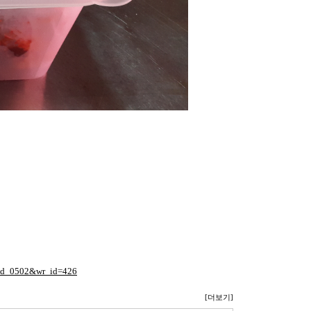
e=ld_0502&wr_id=426
[더보기]