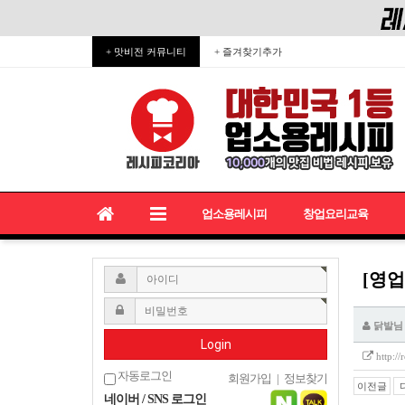
+ 맛비전 커뮤니티
+ 즐겨찾기추가
업소용레시피
창업요리교육
[영업
닭발님
Login
http:/
자동로그인
회원가입
|
정보찾기
이전글
네이버 / SNS 로그인