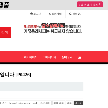
X
1일간 열지 않음
로그인
회원
가입
정보
찾기
마이페이지
구매레시피
장바구니
다 [P0426]
소 : https://recipekorea.com/ld_0501/817
검색목록
목록
글쓰기