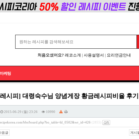
처음오셨어요?
레코소개
|
사용설명서
|
요리연금안내
마케팅
레시피] 대령숙수님 양념게장 황금레시피비율 후기입니
2015-06-29 (월) 23:26
10990
/recipekorea.com/bbs/board.php?bo_table=ld_0502&wr_id=426
(2855)
다음글
게시물 주