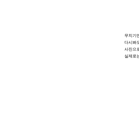
무치기만
다시봐도
사진으로
실제로는