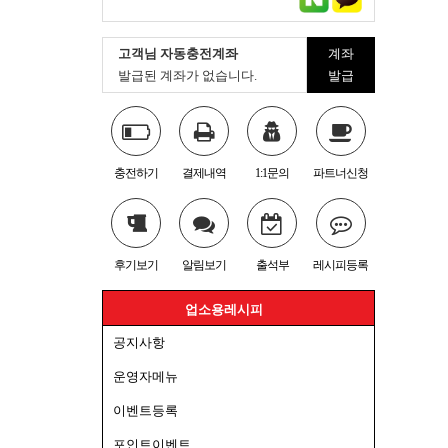
고객님 자동충전계좌
계좌
발급된 계좌가 없습니다.
발급
충전하기
결제내역
1:1문의
파트너신청
후기보기
알림보기
출석부
레시피등록
업소용레시피
공지사항
운영자메뉴
이벤트등록
포인트이벤트