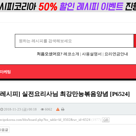
처음오셨어요?
레코소개
|
사용설명서
|
요리연금안내
마케팅
레시피] 실전요리사님 최강만능볶음양념 [P6524]
2018-11-23 (금) 00:18
6062
/recipekorea.com/bbs/board.php?bo_table=ld_0502&wr_id=6524
(1977)
다음글