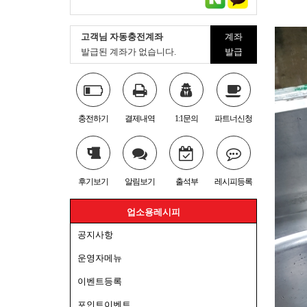
고객님 자동충전계좌
계좌
발급된 계좌가 없습니다.
발급
충전하기
결제내역
1:1문의
파트너신청
후기보기
알림보기
출석부
레시피등록
업소용레시피
공지사항
운영자메뉴
이벤트등록
포인트이벤트