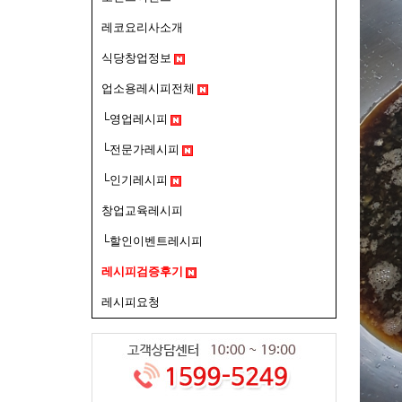
레코요리사소개
식당창업정보
업소용레시피전체
└영업레시피
└전문가레시피
└인기레시피
창업교육레시피
└할인이벤트레시피
레시피검증후기
레시피요청