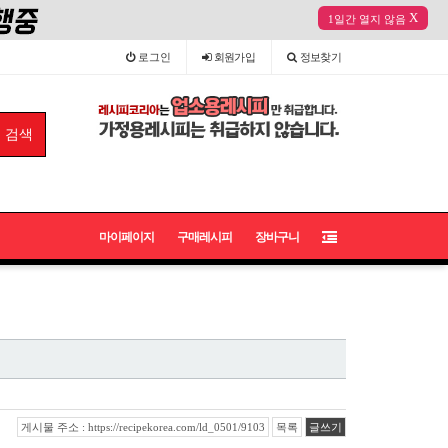
X
1일간 열지 않음
로그인
회원
가입
정보
찾기
마이페이지
구매레시피
장바구니
게시물 주소 : https://recipekorea.com/ld_0501/9103
목록
글쓰기