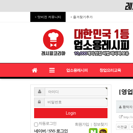
+ 맛비전 커뮤니티
+ 즐겨찾기추가
업소용레시피
창업요리교육
[영업
황탁자
Login
http:/
자동로그인
회원가입
|
정보찾기
이전글
네이버 / SNS 로그인