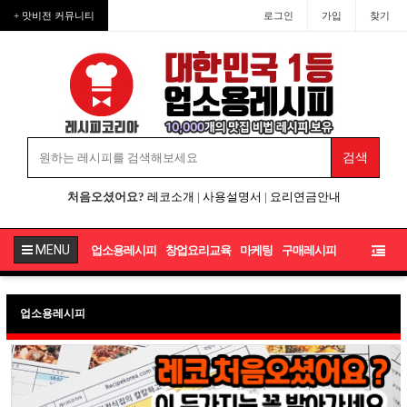
+ 맛비전 커뮤니티
로그인
가입
찾기
처음오셨어요?
레코소개
|
사용설명서
|
요리연금안내
MENU
업소용레시피
창업요리교육
마케팅
구매레시피
업소용레시피