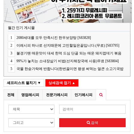
월간 인기 게시물
1
2080세대를 모두 만족시킨 한우보양탕 [S83828]
2
이레시피 하나로 선지때문에 고민할일은끝입니다.(무료) [S83795]
3
불경기땐 매운맛이 대세 한먹 드심 단골 되는 매운 돼지껍데기 볶음
[S83778]
4
99%가 놓치는 소내장삶기 비법(선지해장국에 사용)무료 [S83804]
5
국물 한숟가락에 반합니다(한번끓이면 평생 써먹는 얼큰 소고기국밥
의 핵심 비법) [S83848]
셰프리스트
펼치기 ▼
상세검색
접기 ▲
전체
영업레시피
전문가레시피
인기레시피
검색