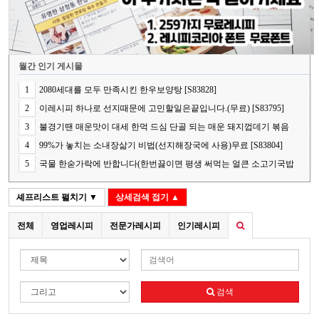
월간 인기 게시물
1
2080세대를 모두 만족시킨 한우보양탕 [S83828]
2
이레시피 하나로 선지때문에 고민할일은끝입니다.(무료) [S83795]
3
불경기땐 매운맛이 대세 한먹 드심 단골 되는 매운 돼지껍데기 볶음
[S83778]
4
99%가 놓치는 소내장삶기 비법(선지해장국에 사용)무료 [S83804]
5
국물 한숟가락에 반합니다(한번끓이면 평생 써먹는 얼큰 소고기국밥
의 핵심 비법) [S83848]
셰프리스트
펼치기 ▼
상세검색
접기 ▲
전체
영업레시피
전문가레시피
인기레시피
검색