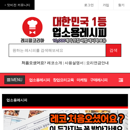
+ 맛비전 커뮤니티
로그인
가입
찾기
처음오셨어요?
레코소개
|
사용설명서
|
요리연금안내
MENU
업소용레시피
창업요리교육
마케팅
구매레시피
업소용레시피