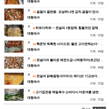
대령숙수
가격 : 33장
겉절이 끝판왕 . 요넘하나면 김치.겉절이 만사OK . 다대기만 …
[70]
대령숙수
가격 : 55장
히트다히트~~ 전설의 3분잡채. 힘들엇던 잡채도 이젠 쉽게~ (…
[8]
대령숙수
가격 : 33장
핵존맛 독특한 사이드찬. 물은 고이면썩는다~ 손님들이 식상하다고…
[36]
대령숙수
가격 : 44장
전설이라 불리운 레전드급 나박동치미(초간단 맛은 지존) [S…
[15]
대령숙수
가격 : 44장
전설의 닭볶음탕.리미티드 에디션! 기교보다 온리 맛으로 승부한다…
[63]
대령숙수
가격 : 55장
고기집전용 메밀육수.소바다시.더운여름 냉면과함께~~
[7]
대령숙수
가격 : 55장