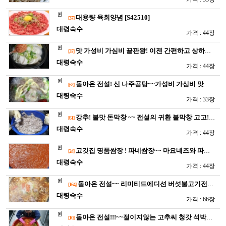
대용량 육회양념 [S42510]
[37]
대령숙수
가격 : 44장
맛 가성비 가심비 끝판왕! 이젠 간편하고 상하지않는 분말소스로~…
[37]
대령숙수
가격 : 44장
돌아온 전설! 신 나주곰탕~~가성비 가심비 맛까지 사로잡은~~전…
[62]
대령숙수
가격 : 33장
강추! 불맛 돈막창 ~~ 전설의 귀환 불막창 고고! [S4…
[61]
대령숙수
가격 : 44장
고깃집 명품쌈장 ! 파네쌈장~~ 마요네즈와 파르메산치즈의 감칠맛…
[24]
대령숙수
가격 : 44장
돌아온 전설~~ 리미티드에디션 버섯불고기전골.뚝배기불고기 양…
[164]
대령숙수
가격 : 66장
돌아온 전설!!!~~절이지않는 고추씨 청갓 석박지. 레전드급 석…
[10]