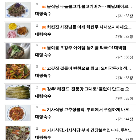
윤식당 누들불고기.불고기버거~~ 배달.테이크아웃 가능한 누들불고…
[14]
대령숙수
가격 : 33장
치킨집 사장님들 이제 치킨무 사서쓰지마세요.직접만드세요 수제로~…
[16]
대령숙수
가격 : 33장
올여름 초강추 아이템!들기름 막국수! 대박집의 대박메뉴를 벤치마…
[80]
대령숙수
가격 : 66장
고깃집 곁들이 반찬으로 최고! 오이깍두기! 색감 맛 손님 두루두…
[21]
대령숙수
가격 : 33장
강추! 레전드 .전통맛 그대로! 물없이 만드는 오이지~~ 7일만…
[10]
대령숙수
가격 : 33장
기사식당 고추장불백! 부폐에서 푸짐하게 나오는 고추장불백! 명불…
[14]
대령숙수
가격 : 44장
기사식당.기사식당 부폐 간장불백입니다. 투박하지만 맛들어진 간장…
[20]
대령숙수
가격 : 33장