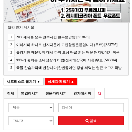
월간 인기 게시물
1
2080세대를 모두 만족시킨 한우보양탕 [S83828]
2
이레시피 하나로 선지때문에 고민할일은끝입니다.(무료) [S83795]
3
불경기땐 매운맛이 대세 한먹 드심 단골 되는 매운 돼지껍데기 볶음
[S83778]
4
99%가 놓치는 소내장삶기 비법(선지해장국에 사용)무료 [S83804]
5
국물 한숟가락에 반합니다(한번끓이면 평생 써먹는 얼큰 소고기국밥
의 핵심 비법) [S83848]
셰프리스트
펼치기 ▼
상세검색
접기 ▲
전체
영업레시피
전문가레시피
인기레시피
검색