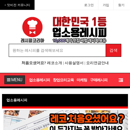
+ 맛비전 커뮤니티
로그인
가입
찾기
처음오셨어요?
레코소개
|
사용설명서
|
요리연금안내
MENU
업소용레시피
창업요리교육
마케팅
구매레시피
업소용레시피