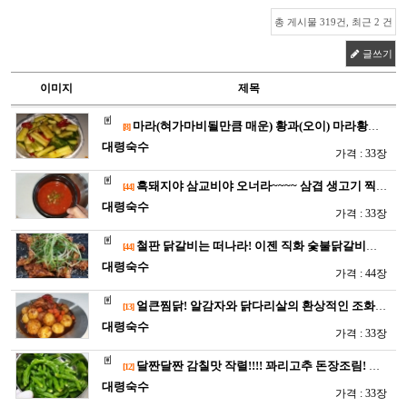
총 게시물 319건, 최근 2 건
글쓰기
이미지
제목
마라(혀가마비될만큼 매운) 황과(오이) 마라황과~~중국식 오이무…
[8]
대령숙수
가격 : 33장
흑돼지야 삼교비야 오너라~~~~ 삼겹 생고기 찍먹소스~~멜젓! …
[44]
대령숙수
가격 : 33장
철판 닭갈비는 떠나라! 이젠 직화 숯불닭갈비가 대세! 세월의 흐…
[44]
대령숙수
가격 : 44장
얼큰찜닭! 알감자와 닭다리살의 환상적인 조화~~간단한조리법으로 …
[13]
대령숙수
가격 : 33장
달짠달짠 감칠맛 작렬!!!! 꽈리고추 돈장조림! 밥도둑 장조림 …
[12]
대령숙수
가격 : 33장