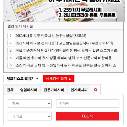
월간 인기 게시물
1
2080세대를 모두 만족시킨 한우보양탕 [S83828]
2
이레시피 하나로 선지때문에 고민할일은끝입니다.(무료) [S83795]
3
국물 한숟가락에 반합니다(한번끓이면 평생 써먹는 얼큰 소고기국밥
의 핵심 비법) [S83848]
4
여름 메인 추가의 효자 상품 해파리 냉채 소스 전문가의 배합비율
[S83787]
5
소스 하나로 궁채 양파 깻잎까지 원가 40프로 낮추는 만능 장아찌 소
스[S83841]
셰프리스트
펼치기 ▼
상세검색
접기 ▲
전체
영업레시피
전문가레시피
인기레시피
검색