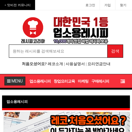
+ 맛비전 커뮤니티
로그인
가입
찾기
처음오셨어요?
레코소개
|
사용설명서
|
요리연금안내
MENU
업소용레시피
창업요리교육
마케팅
구매레시피
업소용레시피