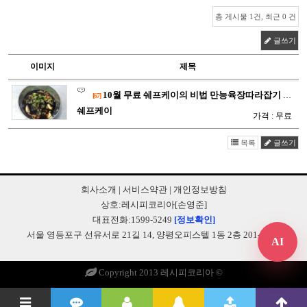
총 게시물 1건, 최근 0 건
글쓰기
이미지
제목
10월 무료 쉐프케이의 비법 만능육장따라잡기 [
P193
[67]
쉐프케이
가격 : 무료
목록
글쓰기
회사소개
|
서비스약관
|
개인정보방침
상호:레시피코리아[손영준]
대표전화:1599-5249
[정보확인]
서울 영등포구 선유서로 21길 14, 양평오피스텔 1동 2층 201-B248
AI
Copyright 2013 레시피코리아 ©