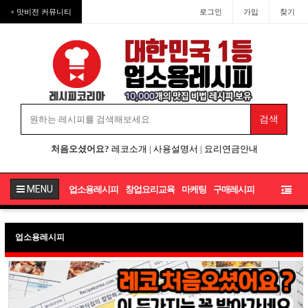
+ 맛비전 커뮤니티
로그인
가입
찾기
처음오셨어요?
레코소개
|
사용설명서
|
요리연금안내
MENU
업소용레시피
창업요리교육
마케팅
구매레시피
업소용레시피