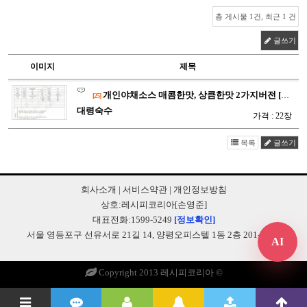
총 게시물 1건, 최근 1 건
글쓰기
이미지
제목
개인야채소스 매콤한맛, 상큼한맛 2가지버전 [
P3966
[25]
대령숙수
가격 : 22장
목록
글쓰기
회사소개
|
서비스약관
|
개인정보방침
상호:레시피코리아[손영준]
대표전화:1599-5249
[정보확인]
서울 영등포구 선유서로 21길 14, 양평오피스텔 1동 2층 201-B248
AI
Copyright 2013 레시피코리아 ©