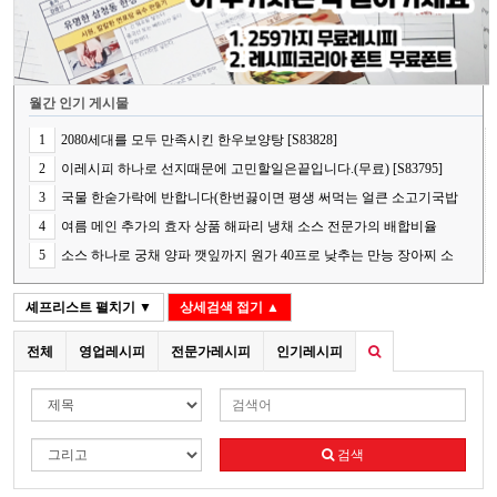
월간 인기 게시물
1
2080세대를 모두 만족시킨 한우보양탕 [S83828]
2
이레시피 하나로 선지때문에 고민할일은끝입니다.(무료) [S83795]
3
국물 한숟가락에 반합니다(한번끓이면 평생 써먹는 얼큰 소고기국밥
의 핵심 비법) [S83848]
4
여름 메인 추가의 효자 상품 해파리 냉채 소스 전문가의 배합비율
[S83787]
5
소스 하나로 궁채 양파 깻잎까지 원가 40프로 낮추는 만능 장아찌 소
스[S83841]
셰프리스트
펼치기 ▼
상세검색
접기 ▲
전체
영업레시피
전문가레시피
인기레시피
검색