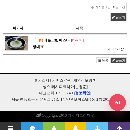
총 게시물 1건, 최근 0 건
글쓰기
이미지
제목
매운크림파스타 [
P5636
]
[54]
정대표
가격 : 22장
목록
글쓰기
회사소개
|
서비스약관
|
개인정보방침
상호:레시피코리아[손영준]
대표전화:1599-5249
[정보확인]
서울 영등포구 선유서로 21길 14, 양평오피스텔 1동 2층 201-B248
AI
Copyright 2013 레시피코리아 ©