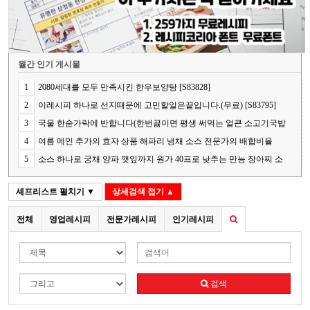
월간 인기 게시물
1
2080세대를 모두 만족시킨 한우보양탕 [S83828]
2
이레시피 하나로 선지때문에 고민할일은끝입니다.(무료) [S83795]
3
국물 한숟가락에 반합니다(한번끓이면 평생 써먹는 얼큰 소고기국밥
의 핵심 비법) [S83848]
4
여름 메인 추가의 효자 상품 해파리 냉채 소스 전문가의 배합비율
[S83787]
5
소스 하나로 궁채 양파 깻잎까지 원가 40프로 낮추는 만능 장아찌 소
스[S83841]
셰프리스트
펼치기 ▼
상세검색
접기 ▲
전체
영업레시피
전문가레시피
인기레시피
검색