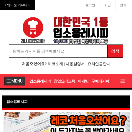
+ 맛비전 커뮤니티
로그인
가입
찾기
처음오셨어요?
레코소개
|
사용설명서
|
요리연금안내
MENU
업소용레시피
창업요리교육
마케팅
구매레시피
업소용레시피