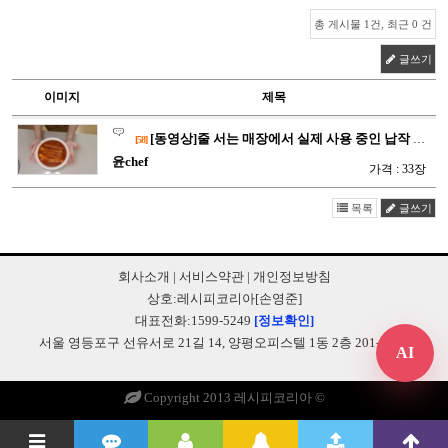
총 게시물 1건, 최근 0 건
글쓰기
이미지
제목
[동영상]줄 서는 매장에서 실제 사용 중인 납작 군만두와 매콤달…
[58]
윤chef
가격 : 33장
목록
글쓰기
회사소개
|
서비스약관
|
개인정보방침
상호:레시피코리아[손영준]
대표전화:1599-5249
[정보확인]
서울 영등포구 선유서로 21길 14, 양평오피스텔 1동 2층 201-B248
AI
Copyright 2013 레시피코리아 ©