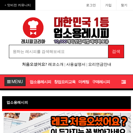
+ 맛비전 커뮤니티
로그인
가입
찾기
처음오셨어요?
레코소개
|
사용설명서
|
요리연금안내
MENU
업소용레시피
창업요리교육
마케팅
구매레시피
업소용레시피