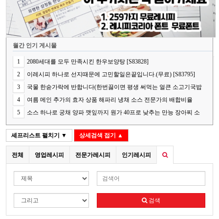
월간 인기 게시물
1
2080세대를 모두 만족시킨 한우보양탕 [S83828]
2
이레시피 하나로 선지때문에 고민할일은끝입니다.(무료) [S83795]
3
국물 한숟가락에 반합니다(한번끓이면 평생 써먹는 얼큰 소고기국밥
의 핵심 비법) [S83848]
4
여름 메인 추가의 효자 상품 해파리 냉채 소스 전문가의 배합비율
[S83787]
5
소스 하나로 궁채 양파 깻잎까지 원가 40프로 낮추는 만능 장아찌 소
스[S83841]
셰프리스트
펼치기 ▼
상세검색
접기 ▲
전체
영업레시피
전문가레시피
인기레시피
검색