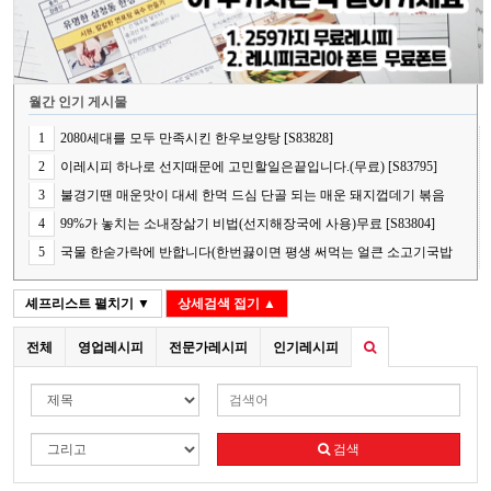
월간 인기 게시물
1
2080세대를 모두 만족시킨 한우보양탕 [S83828]
2
이레시피 하나로 선지때문에 고민할일은끝입니다.(무료) [S83795]
3
불경기땐 매운맛이 대세 한먹 드심 단골 되는 매운 돼지껍데기 볶음
[S83778]
4
99%가 놓치는 소내장삶기 비법(선지해장국에 사용)무료 [S83804]
5
국물 한숟가락에 반합니다(한번끓이면 평생 써먹는 얼큰 소고기국밥
의 핵심 비법) [S83848]
셰프리스트
펼치기 ▼
상세검색
접기 ▲
전체
영업레시피
전문가레시피
인기레시피
검색