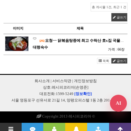
총 게시물 1건, 최근 1 건
글쓰기
이미지
제목
요청~~ 닭볶음탕중에 최고 수락산 호x집 국물닭볶음탕 탕 탕 탕…
[295]
대령숙수
가격 : 66장
목록
글쓰기
회사소개
|
서비스약관
|
개인정보방침
상호:레시피코리아[손영준]
대표전화:1599-5249
[정보확인]
서울 영등포구 선유서로 21길 14, 양평오피스텔 1동 2층 201-B248
AI
Copyright 2013 레시피코리아 ©