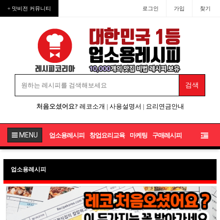
+ 맛비전 커뮤니티
로그인
가입
찾기
처음오셨어요?
레코소개
|
사용설명서
|
요리연금안내
MENU
업소용레시피
창업요리교육
마케팅
구매레시피
업소용레시피