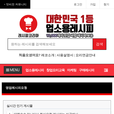
+ 맛비전 커뮤니티
로그인
가입
찾기
처음오셨어요?
레코소개
|
사용설명서
|
요리연금안내
MENU
업소용레시피
창업요리교육
마케팅
구매레시피
영업레시피요청
실시간 인기 게시물