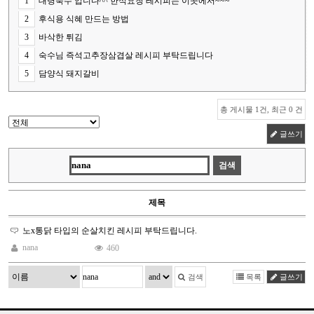
1
대령숙수 입니다^^ 한식요청 레시피는 이곳에서~~~
2
후식용 식혜 만드는 방법
3
바삭한 튀김
4
숙수님 즉석고추장삼겹살 레시피 부탁드립니다
5
담양식 돼지갈비
총 게시물 1건, 최근 0 건
글쓰기
제목
노x통닭 타입의 순살치킨 레시피 부탁드립니다.
nana
460
검색
목록
글쓰기