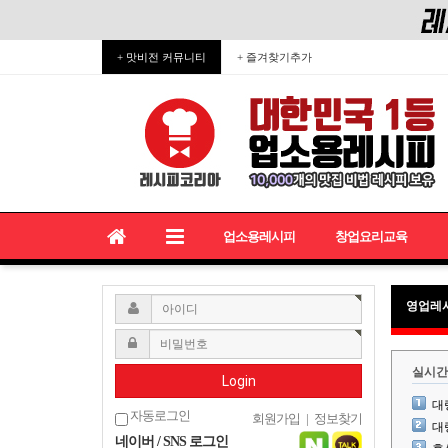
+ 맛비전 커뮤니티
+ 즐겨찾기추가
업소용레시피
창업요리교육
영업레
실시간
Login
대
자동로그인
회원가입
|
정보찾기
대
네이버 / SNS 로그인