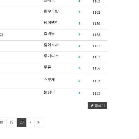
빈대떡
4
1163
한우국밥
7
1162
탱이탱이
3
1159
갈비남
다
7
1158
힘이소사
3
1157
루가니스
3
1157
두류
2
1156
스무개
3
1153
눈탱이
4
1153
글쓰기
18
19
20