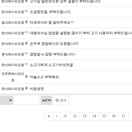
고기집 밑반찬으로 상추 겉절이 부탁드립니다
한식레시피요청
소곱창전골..부탁드립니다.
한식레시피요청
타코와사비 좀 알려주세요^^
일식레시피요청
대령숙수님 업장용 설렁탕 끊이기 부터 고기 사용까지 부탁드립니
한식레시피요청
순두부 창업레시피 요청합니다!
한식레시피요청
잡탕밥 or 잡탕 부탁드립니다~
중식레시피요청
소고기찌게 소고기버섯전골
한식레시피요청
안주류레시피요
마늘소스 부탁해요.
청
비빔냉면
한식레시피요청
검색
11
12
13
14
15
16
17