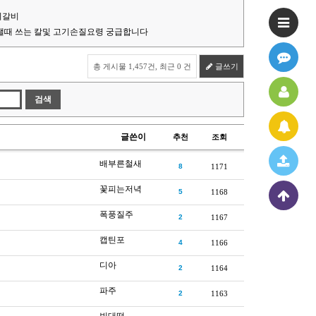
지갈비
 낼때 쓰는 칼및 고기손질요령 궁급합니다
총 게시물 1,457건, 최근 0 건
글쓰기
글쓴이
추천
조회
배부른철새
8
1171
꽃피는저녁
5
1168
폭풍질주
2
1167
캡틴포
4
1166
디아
2
1164
파주
2
1163