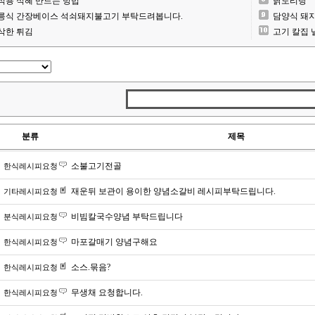
식용 식혜 만드는 방법
닭도리탕
릉식 간장베이스 석쇠돼지불고기 부탁드려봅니다.
담양식 돼
삭한 튀김
고기 칼집
분류
제목
소불고기전골
한식레시피요청
재운뒤 보관이 용이한 양념소갈비 레시피부탁드립니다.
기타레시피요청
비빔칼국수양념 부탁드립니다
분식레시피요청
마포갈매기 양념구해요
한식레시피요청
소스.묶음?
한식레시피요청
무생채 요청합니다.
한식레시피요청