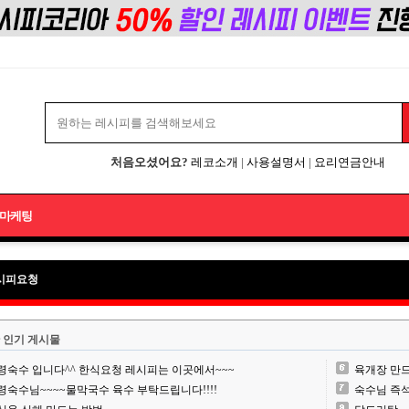
처음오셨어요?
레코소개
|
사용설명서
|
요리연금안내
마케팅
시피요청
 인기 게시물
령숙수 입니다^^ 한식요청 레시피는 이곳에서~~~
육개장 만
령숙수님~~~~물막국수 육수 부탁드립니다!!!!
숙수님 즉