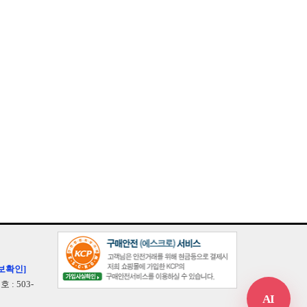
보확인]
: 503-
AI