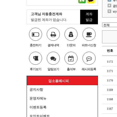
후
광
바
고객님 자동충전계좌
계좌
발급된 계좌가 없습니다.
발급
충전하기
결제내역
1:1문의
파트너신청
번호
1172
후기보기
알림보기
출석부
레시피등록
1171
1170
업소용레시피
공지사항
1169
운영자메뉴
1168
이벤트등록
1167
포인트이벤트