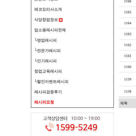
1166
레코요리사소개
1165
식당창업정보
1164
업소용레시피전체
1163
└영업레시피
1162
└전문가레시피
1161
└인기레시피
1160
창업교육레시피
1159
└할인이벤트레시피
1158
레시피검증후기
레시피요청