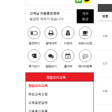
고객님 자동충전계좌
계좌
번호
발급된 계좌가 없습니다.
발급
118
충전하기
결제내역
1:1문의
파트너신청
117
후기보기
알림보기
출석부
레시피등록
창업요리교육
창업요리교육
116
희망교육신청
교육질문답변
교육후기등록