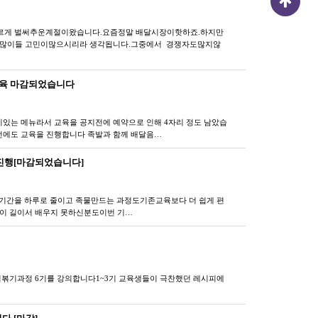
게 벌써추운계절이왔습니다.요즘정말 배달시장이핫하죠.하지만
많이들 고민이많으시리라 생각됩니다.그중에서 경쟁자도많지않
 교육 마감되었습니다
인기있는 메뉴라서 교육을 공지전에 예약으로 인해 4자리 정도 남았습
전에도 교육을 진행합니다 ​​족발과 함께 배달음…
기 진행[마감되었습니다]
 기간을 하루로 줄이고 족물만드는 과정도기존교육보다 더 쉽게 편
간이 길이서 배우지 못하신분도이번 기…
볶기과정 6기를 강의합니다​1~3기 교육생들이 극찬했던 레시피에