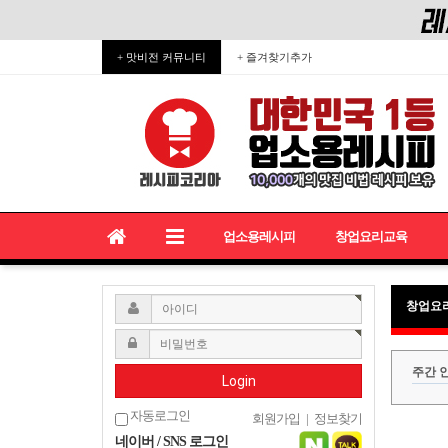
+ 맛비전 커뮤니티
+ 즐겨찾기추가
업소용레시피
창업요리교육
창업요
주간 
Login
자동로그인
회원가입
|
정보찾기
네이버 / SNS 로그인