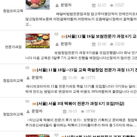
운영자
12-15
15527
창업요리교육
배달비빔밥전문점과정 덥고무더웠던적이 언제인지모르
많고많은메뉴중에 어떤걸해야할까.어떤메뉴가 요즘배달시장에서 잘먹힐까
고…
[서울] 12월 16일 보쌈전문가 과정 6기
[11]
운영자
12-10
12210
전문가과정
​​​​보쌈창업전문가 과정 6기생을 모집진행합니다 워낙 
니다 ​다음 교육은 3달후 7기 교육이 진행될 예정입니다신청자가 많으면 그
[서울] 11월 18일->25일 교육 족발창업 전문가 과정 11
[25]
운영자
11-10
11775
창업요리교육
레시피코리아의 11월 전문가과정 족발 11기를 모집합니다1~3기와는 달리
하게 만드는 방법으로 변경되어 교육 비용도 30%저렴하게 줄였답니다 시
[서울] 서울 3대 떡볶이 전문가 과정 6기 모집[마감]
[10]
운영자
10-15
10760
창업요리교육
<지난교육 떡볶이 전문가 후기 보기> 오랫동안 기획하고 준비해온 창업떡
추가로​신세대들이 좋아하는 떡뽁이 2가지를더추가 하여 총 5가지의 메뉴…