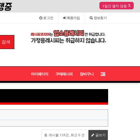
X
1일간 열지 않음
로그인
회원
가입
정보
찾기
마이페이지
구매레시피
장바구니
총 게시물 118건, 최근 0 건
글쓰기