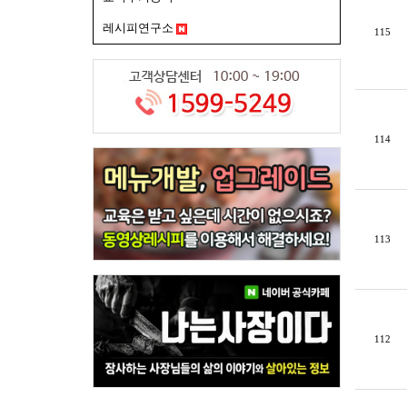
레시피연구소
115
114
113
112