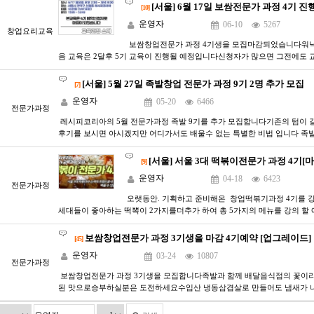
[서울] 6월 17일 보쌈전문가 과정 4기 
[10]
운영자
06-10
5267
창업요리교육
보쌈창업전문가 과정 4기생을 모집마감되었습니다워낙
음 교육은 2달후 5기 교육이 진행될 예정입니다신청자가 많으면 그전에도 교
[서울] 5월 27일 족발창업 전문가 과정 9기 2명 추가 모집
[7]
운영자
05-20
6466
전문가과정
레시피코리아의 5월 전문가과정 족발 9기를 추가 모집합니다기존의 텀이 길
후기를 보시면 아시겠지만 어디가서도 배울수 없는 특별한 비법 입니다 족
[서울] 서울 3대 떡볶이전문가 과정 4기
[9]
운영자
04-18
6423
전문가과정
​오랫동안. 기획하고 준비해온 창업떡볶기과정 4기를 강
세대들이 좋아하는 떡뽁이 2가지를더추가 하여 총 5가지의 메뉴를 강의 할 
보쌈창업전문가 과정 3기생을 마감 4기예약 [업그레이드]
[45]
운영자
03-24
10807
전문가과정
보쌈창업전문가 과정 3기생을 모집합니다족발과 함께 배달음식점의 꽃이라
된 맛으로승부하실분은 도전하세요수입산 냉동삼겹살로 만들어도 냄새가 나