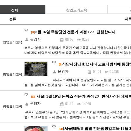
전체
창업요리교육
분류
제
8월 16일 족발창업 전문가 과정 12기 진행합니다
[11]
운영자
08-08
8298
창업요리교육
코로나 영향으로 진행하지 못했던 요리교육을 다시 진행합니다 대한민국 1
나때에도 배달로서 상당한 매출을 올린 족발교육입니다직접 현장에서 일매출
식당사장님 힘냅시다 코로나방지에 동참하기
[5]
운영자
04-01
12558
창업요리교육
레시피코리아 대표 손영준입니다 다들 힘드시지요 저도
정도를 넘어섰다는것을 알고 있습니다 그래도 이 어려운 시기를 넘기는 분
[서울] 1월 19일 돈까스 전문가 과정 2기 현직사장님에게 배
[10]
운영자
01-12
14960
창업요리교육
부부가 만들수 있는 1인~2인식당에 가장 ​최적화된 아이템입니다요즘 뜨
좋아하고 유행을 타지 않는 아이템이랍니다 ​1월 돈까스 전문가교육은 루
[서울]배달비빕밥 전문점창업교육 12월 2
[14]