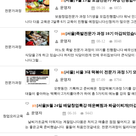
[서울] 9월 23일 보쌈전문가 과정 진행합니
[7]
운영자
09-16
6855
전문가과정
​보쌈창업전문가 과정 5기생을 모집진행합니다 워낙 인
니다 ​다음 교육은 2달후 6기 교육이 진행될 예정입니다신청자가 많으면 그전
[서울]족발전문가 과정 10기 마감되었습
[18]
운영자
08-12
8048
전문가과정
어느듯 족발 전문가 과정이 10기를 진행합니다 ​배우
식당을 2개 하고 있습니다 하지만 식당이란게 언제 우리집보다더 큰식당이
니다그럴…
[서울] 서울 3대 떡볶이 전문가 과정 5기 
[6]
운영자
07-09
8794
전문가과정
​오랫동안. 기획하고 준비해온 창업떡볶기과정 5기를 강
대들이 좋아하는 떡뽁이 2가지를더추가 하여 총 5가지의 메뉴를 강의 할 
[서울]6월 24일 배달창업특강 매운뼈찜과 짜글이찌개[마감
[17]
운영자
06-16
9443
창업요리교육
날씨가조금씩 더워지는 계절입니다몸은 처지고 매출은 점점 떨어지고 물
는 좋은교육 준비했습니다. 올들어 처음인것같네요. 전문가과정이 밀리다