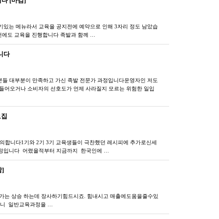
다 [마감]
기있는 메뉴라서 교육을 공지전에 예약으로 인해 3자리 정도 남았습
에도 교육을 진행합니다 ​​족발과 함께 …
니다
신분들 대부분이 만족하고 가신 족발 전문가 과정입니다운영자인 저도
 들어오거나 소비자의 선호도가 언제 사라질지 모르는 위험한 일입
모집
의합니다​1기와 2기 3기 교육생들이 극찬했던 레시피에 추가로​신세
예정입니다 ​ 어렸을적부터 지금까지 한국인에 …
]
가는 상승 하는데 장사하기힘드시죠. 힘내시고 매출에도움을줄수있
보니 일반교육과정을 …