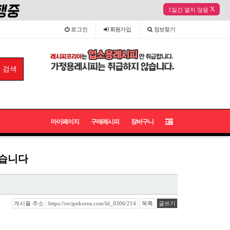
X
1일간 열지 않음
로그인
회원
가입
정보
찾기
마이페이지
구매레시피
장바구니
받습니다
게시물 주소 : https://recipekorea.com/ld_0306/214
목록
글쓰기