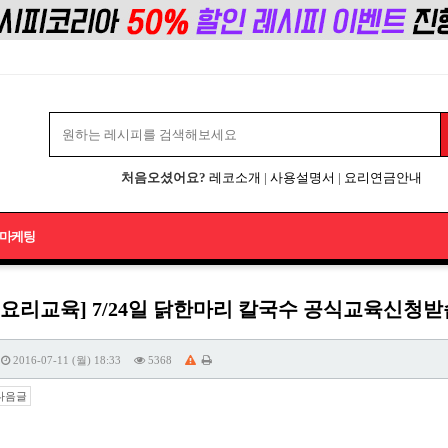
처음오셨어요?
레코소개
|
사용설명서
|
요리연금안내
마케팅
업요리교육] 7/24일 닭한마리 칼국수 공식교육신청
2016-07-11 (월) 18:33
5368
다음글