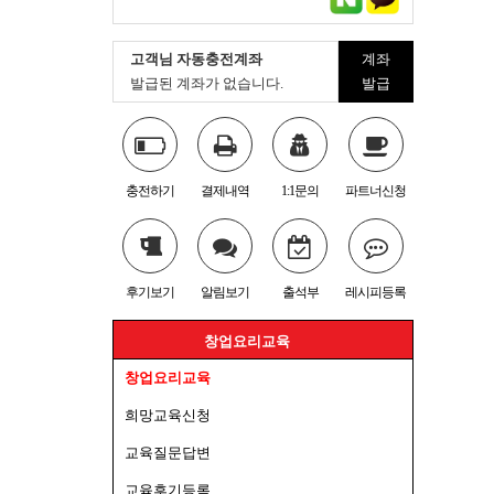
고객님 자동충전계좌
계좌
발급된 계좌가 없습니다.
발급
충전하기
결제내역
1:1문의
파트너신청
후기보기
알림보기
출석부
레시피등록
창업요리교육
창업요리교육
희망교육신청
교육질문답변
교육후기등록