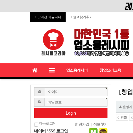
+ 맛비전 커뮤니티
+ 즐겨찾기추가
업소용레시피
창업요리교육
[창
운영자
Login
이전글
자동로그인
회원가입
|
정보찾기
네이버 / SNS 로그인