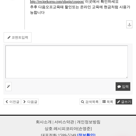
http://recipekorea.com/plugin/coupon/
이곳에서 확인하세요
추후 다음오프교육때 할인또는 온라인 교육에 현금처럼 사용가
능합니다
코멘트입력
입력
이전글
다음글
검색목록
목록
글쓰기
회사소개
|
서비스약관
|
개인정보방침
상호:레시피코리아[손영준]
대표전화:1599-5249
[정보확인]