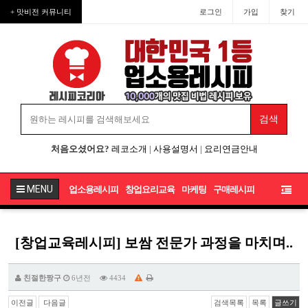
+ 맛비전 커뮤니티
로그인
가입
찾기
처음오셨어요?
레코소개
|
사용설명서
|
요리연금안내
MENU
업소용레시피
창업요리교육
마케팅
구매레시피
[창업교육레시피] 보쌈 전문가 과정을 마치며..
친절한짱구
6년전
4434
이전글
다음글
검색목록
목록
글쓰기