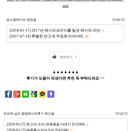
and
업소용레시피 관련글
[더보기]
[2018-01-17] 2017년 레시피코리아를 빛낸 레시피 20선
1
[2017-07-10] 특별한 반고개 무침회 [S16549]
247
추천하기 : 1
▲▲▲▲▲▲▲
후기가 도움이 되셨다면 추천 꼭 부탁드려요 ^^
또또케
님의 영업레시피후기 최신글
[더보기]
[2020-03-27] 최고의 오리,제육볶음 다대기 [S14366]
2
[2020-03-27] 매콤통오징어구이 [P43184]
1