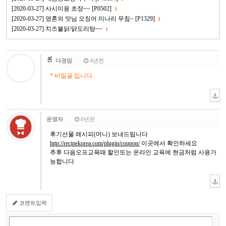
[2020-03-27] 사시미용 초장~~ [P0502]
1
[2020-03-27] 영혼의 맛님 오징어 미나리 무침~ [P1329]
1
[2020-03-27] 치즈불닭/닭도리탕~~
1
다경맘
4년전
* 비밀글 입니다.
운영자
6년전
후기선물 레시피(머니) 보내드립니다
http://recipekorea.com/plugin/coupon/
이곳에서 확인하세요
추후 다음오프교육때 할인또는 온라인 교육에 현금처럼 사용가
능합니다
코멘트입력