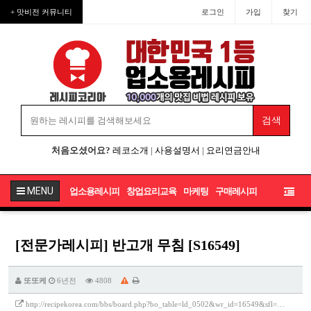
+ 맛비전 커뮤니티
로그인
가입
찾기
처음오셨어요?
레코소개
|
사용설명서
|
요리연금안내
MENU
업소용레시피
창업요리교육
마케팅
구매레시피
[전문가레시피] 반고개 무침 [S16549]
또또케
6년전
4808
http://recipekorea.com/bbs/board.php?bo_table=ld_0502&wr_id=16549&sfl=…