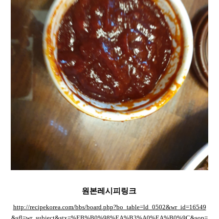
원본레시피링크
http://recipekorea.com/bbs/board.php?bo_table=ld_0502&wr_id=16549
&sfl=wr_subject&stx=%EB%B0%98%EA%B3%A0%EA%B0%9C&sop=