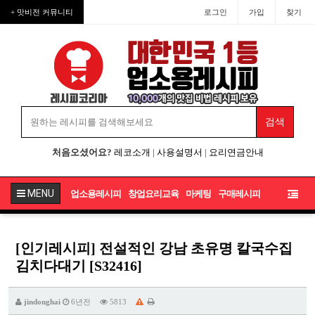
+ 맛비전 커뮤니티
로그인
가입
찾기
처음오셨어요?
레코소개
|
사용설명서
|
요리연금안내
MENU
업소용레시피
창업요리교육
마케팅
구매레시피
[인기레시피] 전설적인 강남 초유명 칼국수집
김치다대기 [S32416]
jindonghai
6년전
5813