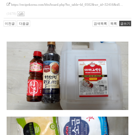
https://recipekorea.com/bbs/board.php?bo_table=ld_0502&wr_id=32416&sfl…
(1678)
이전글
다음글
검색목록
목록
글쓰기