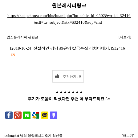
원본레시피링크
https://recipekorea.com/bbs/board.php?bo_table=ld_0502&wr_id=32416
&sfl=wr_subject&stx=S32416&sop=and
업소용레시피 관련글
[더보기]
[2018-10-24] 전설적인 강남 초유명 칼국수집 김치다데기. [S32416]
576
추천하기 : 0
▲▲▲▲▲▲▲
후기가 도움이 되셨다면 추천 꼭 부탁드려요 ^^
jindonghai
님의 영업레시피후기 최신글
[더보기]