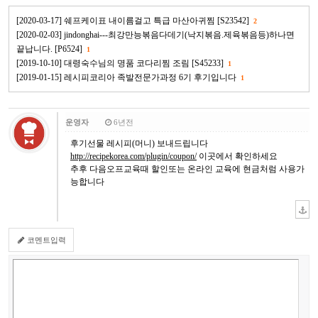
[2020-03-17] 쉐프케이표 내이름걸고 특급 마산아귀찜 [S23542]
2
[2020-02-03] jindonghai---최강만능볶음다데기(낙지볶음.제육볶음등)하나면
끝납니다. [P6524]
1
[2019-10-10] 대령숙수님의 명품 코다리찜 조림 [S45233]
1
[2019-01-15] 레시피코리아 족발전문가과정 6기 후기입니다
1
운영자
6년전
후기선물 레시피(머니) 보내드립니다
http://recipekorea.com/plugin/coupon/
이곳에서 확인하세요
추후 다음오프교육때 할인또는 온라인 교육에 현금처럼 사용가
능합니다
코멘트입력