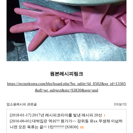
원본레시피링크
https://recipekorea.com/bbs/board.php?bo_table=ld_0502&wr_id=13365
&sfl=wr_subject&stx=S3830&sop=and
업소용레시피 관련글
[더보기]
[2018-01-17] 2017년 레시피코리아를 빛낸 레시피 20선
1
[2016-06-01] 대박집은 역쉬!!! 뭔가가~~ 장위동 유xx 무생채 이넘하
나면 모든 육류는 끝^^ 1탄!!!!!!!!! [S3830]
122