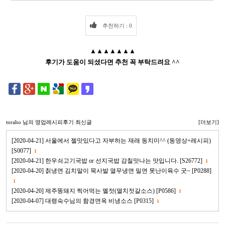
추천하기 : 0
▲▲▲▲▲▲▲
후기가 도움이 되셨다면 추천 꼭 부탁드려요 ^^
toraho
님의 영업레시피후기 최신글
[더보기]
[2020-04-21] 서울에서 젤맛있다고 자부하는 재래 동치미^^ (동영상+레시피)
[S0077]
1
[2020-04-21] 한우쇠고기국밥 or 선지국밥 감칠맛나는 맛입니다. [S26772]
1
[2020-04-20] 칡냉면 김치말이 묵사발 열무냉면 밀면 못난이육수 굿~ [P0288]
1
[2020-04-20] 제주똥돼지 찍어먹는 멜젓(멸치젓갈소스) [P0586]
1
[2020-04-07] 대령숙수님의 함경면옥 비냉소스 [P0315]
1