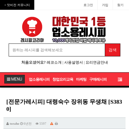
+ 맛비전 커뮤니티
로그인
가입
찾기
처음오셨어요?
레코소개
|
사용설명서
|
요리연금안내
MENU
업소용레시피
창업요리교육
마케팅
구매레시피
[전문가레시피] 대령숙수 장위동 무생채 [S383
0]
toraho
6년전
5597