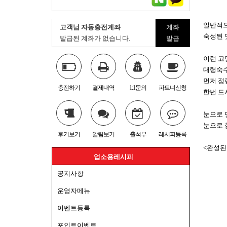
일반적으
고객님 자동충전계좌
계좌
숙성된 
발급된 계좌가 없습니다.
발급
이런 고
대령숙수
먼저 정
충전하기
결제내역
1:1문의
파트너신청
한번 드
눈으로 
눈으로 
후기보기
알림보기
출석부
레시피등록
<완성된
업소용레시피
공지사항
운영자메뉴
이벤트등록
포인트이벤트