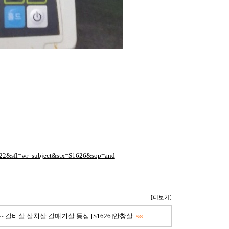
1822&sfl=wr_subject&stx=S1626&sop=and
[더보기]
 ~ 갈비살 살치살 갈매기살 등심 [S1626]안창살
528