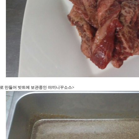
로 만들어 밧트에 보관중인 야끼니꾸소스>