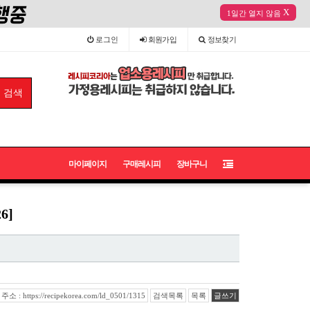
X
1일간 열지 않음
로그인
회원
가입
정보
찾기
마이페이지
구매레시피
장바구니
6]
 : https://recipekorea.com/ld_0501/1315
검색목록
목록
글쓰기