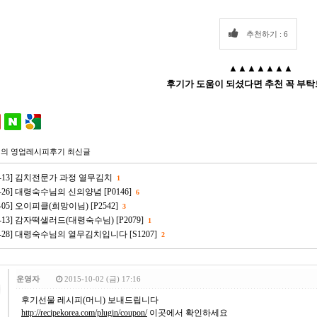
추천하기 : 6
▲▲▲▲▲▲▲
후기가 도움이 되셨다면 추천 꼭 부탁
의 영업레시피후기 최신글
-07-13] 김치전문가 과정 열무김치
1
09-26] 대령숙수님의 신의양념 [P0146]
6
09-05] 오이피클(희망이님) [P2542]
3
08-13] 감자떡샐러드(대령숙수님) [P2079]
1
-07-28] 대령숙수님의 열무김치입니다 [S1207]
2
운영자
2015-10-02 (금) 17:16
후기선물 레시피(머니) 보내드립니다
http://recipekorea.com/plugin/coupon/
이곳에서 확인하세요