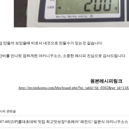
접 만들어 보았을때 비로서 내것으로 만들수가 있는것 같습니다.
단비를 만나듯 접하게된 야키니꾸소스, 소중한 레시피 진심으로 감사드립니다.
원본레시피링크
http://recipekorea.com/bbs/board.php?bo_table=ld_0502&wr_id=1
시피 관련글
22-07-08] [UP]홍대초대박 맛집 최고맛보장!!초레어! 레전드! 일본식 야끼니꾸소스