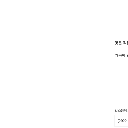
맛은 직
가뭄에 
업소용레
[20