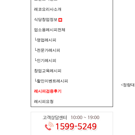
레코요리사소개
식당창업정보
업소용레시피전체
└영업레시피
└전문가레시피
└인기레시피
창업교육레시피
└할인이벤트레시피
<정량대
레시피검증후기
레시피요청