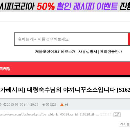
처음오셨어요?
레코소개
|
사용설명서
|
요리연금안내
마케팅
가레시피] 대령숙수님의 야끼니꾸소스입니다 [S162
성
2015-09-30 (수) 20:23
556229
/recipekorea.com/bbs/board.php?bo_table=ld_0502&wr_id=11822&sfl=…
(252113)
게시물 주소