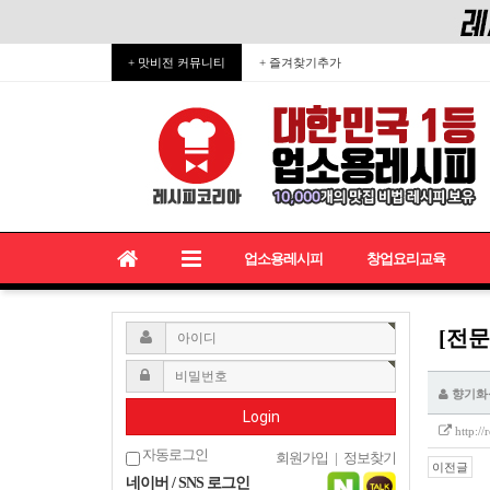
+ 맛비전 커뮤니티
+ 즐겨찾기추가
업소용레시피
창업요리교육
[전문
향기화
Login
http:/
자동로그인
회원가입
|
정보찾기
이전글
네이버 / SNS 로그인