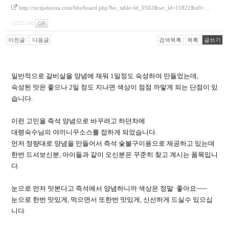
http://recipekorea.com/bbs/board.php?bo_table=ld_0502&wr_id=11822&sfl=…
(252124)
이전글
다음글
검색목록
목록
글쓰기
일반적으로 갈비살을 양념에 재워 1일정도 숙성하여 만들었는데,
숙성된 맛은 좋으나 2일 정도 지나면 색상이 점점 까맣게 되는 단점이 있
습니다.
이런 고민을 즉석 양념으로 바꾸려고 하던차에
대령숙수님의 야끼니꾸소스를 접하게 되었습니다.
먼저 정량대로 양념을 만들어서 즉석 숯불구이용으로 제공하고 있는데
한번 드셔보신분, 아이들과 같이 오신분은 꾸준히 찾고 계시는 품목입니
다.
눈으로 먼저 맛본다고 즉석에서 양념하니까 색상은 정말 좋아요~~~
눈으로 한번 맛있게, 먹으면서 또한번 맛있게, 신선하게 드실수 있으십
니다