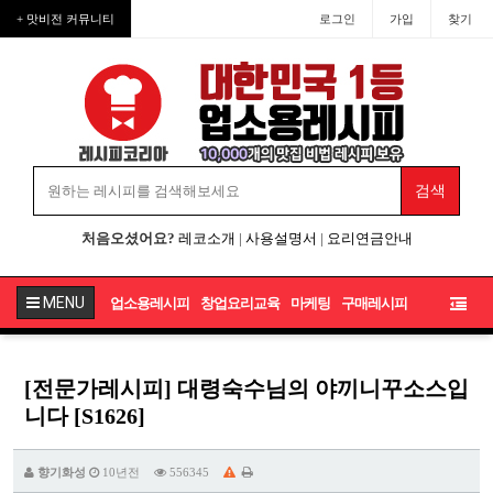
+ 맛비전 커뮤니티
로그인
가입
찾기
처음오셨어요?
레코소개
|
사용설명서
|
요리연금안내
MENU
업소용레시피
창업요리교육
마케팅
구매레시피
[전문가레시피] 대령숙수님의 야끼니꾸소스입
니다 [S1626]
향기화성
10년전
556345