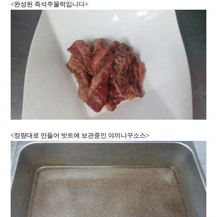
<완성된 즉석주물럭입니다>
<정량대로 만들어 밧트에 보관중인 야끼니꾸소스>