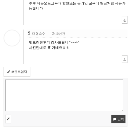
추후 다음오프교육때 할인또는 온라인 교육에 현금처럼 사용가
능합니다
대령숙수
10년전
멋드러진후기 감사드립니다~~^^
사진만봐도 훅 가네요ㅎㅎ
코멘트입력
입력