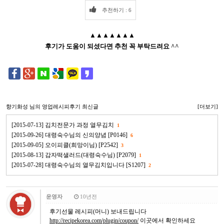
추천하기 : 6
▲▲▲▲▲▲▲
후기가 도움이 되셨다면 추천 꼭 부탁드려요 ^^
향기화성
님의 영업레시피후기 최신글
[더보기]
[2015-07-13] 김치전문가 과정 열무김치
1
[2015-09-26] 대령숙수님의 신의양념 [P0146]
6
[2015-09-05] 오이피클(희망이님) [P2542]
3
[2015-08-13] 감자떡샐러드(대령숙수님) [P2079]
1
[2015-07-28] 대령숙수님의 열무김치입니다 [S1207]
2
운영자
10년전
후기선물 레시피(머니) 보내드립니다
http://recipekorea.com/plugin/coupon/
이곳에서 확인하세요