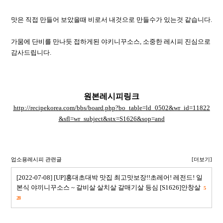
맛은 직접 만들어 보았을때 비로서 내것으로 만들수가 있는것 같습니다.
가뭄에 단비를 만나듯 접하게된 야키니꾸소스, 소중한 레시피 진심으로
감사드립니다.
원본레시피링크
http://recipekorea.com/bbs/board.php?bo_table=ld_0502&wr_id=11822
&sfl=wr_subject&stx=S1626&sop=and
업소용레시피 관련글
[더보기]
[2022-07-08] [UP]홍대초대박 맛집 최고맛보장!!초레어! 레전드! 일
본식 야끼니꾸소스 ~ 갈비살 살치살 갈매기살 등심 [S1626]안창살
5
28