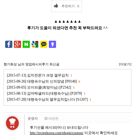
추천하기 : 6
▲▲▲▲▲▲▲
후기가 도움이 되셨다면 추천 꼭 부탁드려요 ^^
향기화성
님의 영업레시피후기 최신글
[더보기]
[2015-07-13] 김치전문가 과정 열무김치
1
[2015-09-26] 대령숙수님의 신의양념 [P0146]
6
[2015-09-05] 오이피클(희망이님) [P2542]
3
[2015-08-13] 감자떡샐러드(대령숙수님) [P2079]
1
[2015-07-28] 대령숙수님의 열무김치입니다 [S1207]
2
운영자
10년전
후기선물 레시피(머니) 보내드립니다
http://recipekorea.com/plugin/coupon/
이곳에서 확인하세요