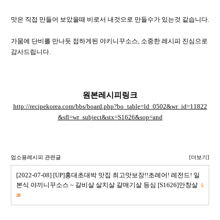
맛은 직접 만들어 보았을때 비로서 내것으로 만들수가 있는것 같습니다.
가뭄에 단비를 만나듯 접하게된 야키니꾸소스, 소중한 레시피 진심으로
감사드립니다.
원본레시피링크
http://recipekorea.com/bbs/board.php?bo_table=ld_0502&wr_id=11822
&sfl=wr_subject&stx=S1626&sop=and
업소용레시피 관련글
[더보기]
[2022-07-08] [UP]홍대초대박 맛집 최고맛보장!!초레어! 레전드! 일
본식 야끼니꾸소스 ~ 갈비살 살치살 갈매기살 등심 [S1626]안창살
5
28