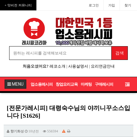
+ 맛비전 커뮤니티
로그인
가입
찾기
처음오셨어요?
레코소개
|
사용설명서
|
요리연금안내
MENU
업소용레시피
창업요리교육
마케팅
구매레시피
[전문가레시피] 대령숙수님의 야끼니꾸소스입
니다 [S1626]
향기화성
10년전
556594