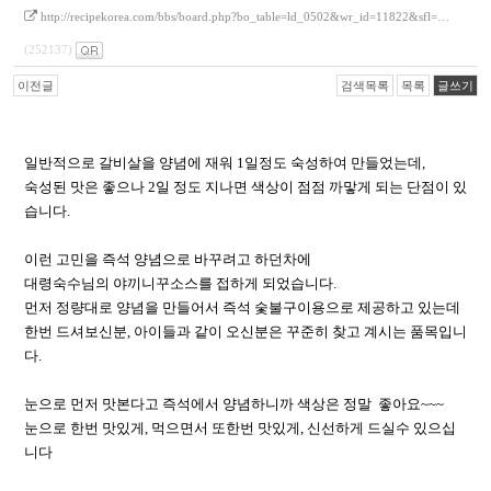
http://recipekorea.com/bbs/board.php?bo_table=ld_0502&wr_id=11822&sfl=…
(252137)
이전글
검색목록
목록
글쓰기
일반적으로 갈비살을 양념에 재워 1일정도 숙성하여 만들었는데,
숙성된 맛은 좋으나 2일 정도 지나면 색상이 점점 까맣게 되는 단점이 있
습니다.
이런 고민을 즉석 양념으로 바꾸려고 하던차에
대령숙수님의 야끼니꾸소스를 접하게 되었습니다.
먼저 정량대로 양념을 만들어서 즉석 숯불구이용으로 제공하고 있는데
한번 드셔보신분, 아이들과 같이 오신분은 꾸준히 찾고 계시는 품목입니
다.
눈으로 먼저 맛본다고 즉석에서 양념하니까 색상은 정말 좋아요~~~
눈으로 한번 맛있게, 먹으면서 또한번 맛있게, 신선하게 드실수 있으십
니다