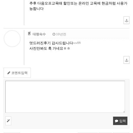
추후 다음오프교육때 할인또는 온라인 교육에 현금처럼 사용가
능합니다
대령숙수
10년전
멋드러진후기 감사드립니다~~^^
사진만봐도 훅 가네요ㅎㅎ
코멘트입력
입력