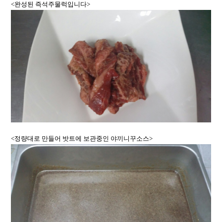
<완성된 즉석주물럭입니다>
<정량대로 만들어 밧트에 보관중인 야끼니꾸소스>