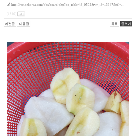
http://recipekorea.com/bbs/board.php?bo_table=ld_0502&wr_id=13947&sfl=…
(1849)
이전글
다음글
목록
글쓰기