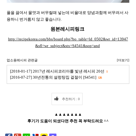
풀을 끓여서 물엿과 버무릴때 넣는데 비율대로 양념과함께 버무려서 사
용하니 번거롭지 않고 좋습니다.
원본레시피링크
http://recipekorea.com/bbs/board.php?bo_table=ld_0502&wr_id=13947
&sfl=wr_subject&stx=S4541&sop=and
업소용레시피 관련글
[더보기]
[2018-01-17] 2017년 레시피코리아를 빛낸 레시피 20선
1
[2016-07-27] 30년전통의 설렁탕집 겉절이 [S4541]
126
추천하기 : 0
▲▲▲▲▲▲▲
후기가 도움이 되셨다면 추천 꼭 부탁드려요 ^^