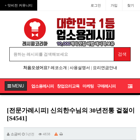
+ 맛비전 커뮤니티
로그인
가입
찾기
처음오셨어요?
레코소개
|
사용설명서
|
요리연금안내
MENU
업소용레시피
창업요리교육
마케팅
구매레시피
[전문가레시피] 신의한수님의 30년전통 겉절이
[S4541]
소금비
5년전
4838