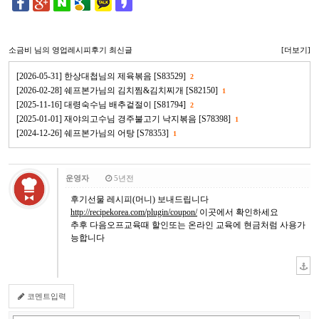
소금비
님의 영업레시피후기 최신글
[더보기]
[2026-05-31] 한상대첩님의 제육볶음 [S83529]
2
[2026-02-28] 쉐프본가님의 김치찜&김치찌개 [S82150]
1
[2025-11-16] 대령숙수님 배추겉절이 [S81794]
2
[2025-01-01] 재야의고수님 경주불고기 낙지볶음 [S78398]
1
[2024-12-26] 쉐프본가님의 어탕 [S78353]
1
운영자
5년전
후기선물 레시피(머니) 보내드립니다
http://recipekorea.com/plugin/coupon/
이곳에서 확인하세요
추후 다음오프교육때 할인또는 온라인 교육에 현금처럼 사용가
능합니다
코멘트입력