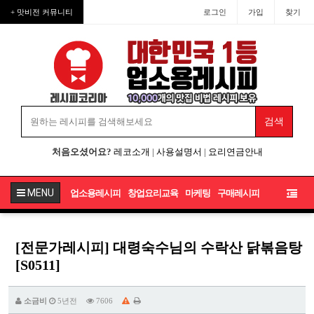
+ 맛비전 커뮤니티
로그인
가입
찾기
처음오셨어요?
레코소개
|
사용설명서
|
요리연금안내
MENU
업소용레시피
창업요리교육
마케팅
구매레시피
[전문가레시피] 대령숙수님의 수락산 닭볶음탕
[S0511]
소금비
5년전
7606