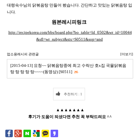
대령숙수님의 닭볶음탕 만들어 봤습니다. 간단하고 맛있는 닭볶음탕 입
니다.
원본레시피링크
http://recipekorea.com/bbs/board.php?bo_table=ld_0502&wr_id=10044
&sfl=wr_subject&stx=S0511&sop=and
업소용레시피 관련글
[더보기]
[2015-04-13] 요청~~ 닭볶음탕중에 최고 수락산 호x집 국물닭볶음
탕 탕 탕 탕 탕~~~~(동영상) [S0511]
295
추천하기 : 1
▲▲▲▲▲▲▲
후기가 도움이 되셨다면 추천 꼭 부탁드려요 ^^