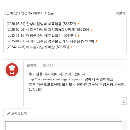
소금비
님의 영업레시피후기 최신글
[더보기]
[2026-05-31] 한상대첩님의 제육볶음 [S83529]
2
[2026-02-28] 쉐프본가님의 김치찜&김치찌개 [S82150]
1
[2025-11-16] 대령숙수님 배추겉절이 [S81794]
2
[2025-01-01] 재야의고수님 경주불고기 낙지볶음 [S78398]
1
[2024-12-26] 쉐프본가님의 어탕 [S78353]
1
운영자
5년전
후기선물 레시피(머니) 보내드립니다
http://recipekorea.com/plugin/coupon/
이곳에서 확인하세요
추후 다음오프교육때 할인또는 온라인 교육에 현금처럼 사용가
능합니다
코멘트입력