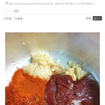
http://recipekorea.com/bbs/board.php?bo_table=ld_0502&wr_id=10044&sfl=…
(2033)
이전글
다음글
목록
글쓰기