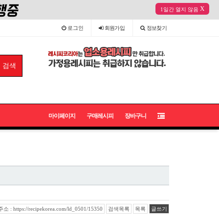
X
1일간 열지 않음
로그인
회원
가입
정보
찾기
마이페이지
구매레시피
장바구니
: https://recipekorea.com/ld_0501/15350
검색목록
목록
글쓰기