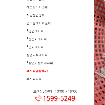
레코요리사소개
식당창업정보
업소용레시피전체
└영업레시피
└전문가레시피
└인기레시피
창업교육레시피
└할인이벤트레시피
레시피검증후기
레시피요청