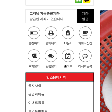
고객님 자동충전계좌
계좌
발급된 계좌가 없습니다.
발급
충전하기
결제내역
1:1문의
파트너신청
후기보기
알림보기
출석부
레시피등록
업소용레시피
공지사항
운영자메뉴
이벤트등록
포인트이벤트