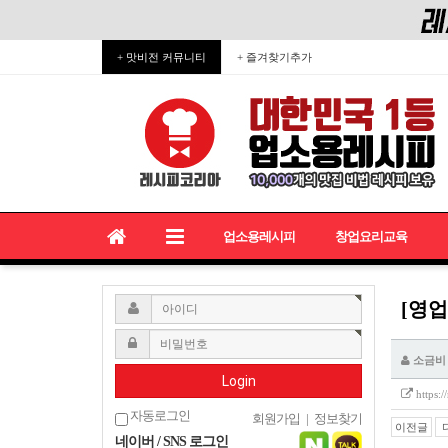
+ 맛비전 커뮤니티
+ 즐겨찾기추가
업소용레시피
창업요리교육
[영업
소금비
Login
https:
자동로그인
회원가입
|
정보찾기
이전글
네이버 / SNS 로그인