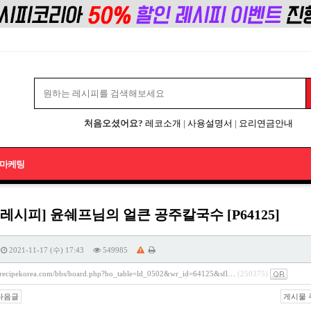
처음오셨어요?
레코소개
|
사용설명서
|
요리연금안내
마케팅
레시피] 윤쉐프님의 얼큰 공주칼국수 [P64125]
2021-11-17 (수) 17:43
549985
//recipekorea.com/bbs/board.php?bo_table=ld_0502&wr_id=64125&sfl…
(250375)
다음글
게시물 주소 