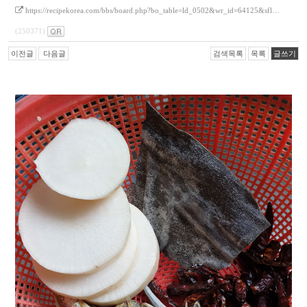
https://recipekorea.com/bbs/board.php?bo_table=ld_0502&wr_id=64125&sfl…
(250371)
이전글
다음글
검색목록
목록
글쓰기