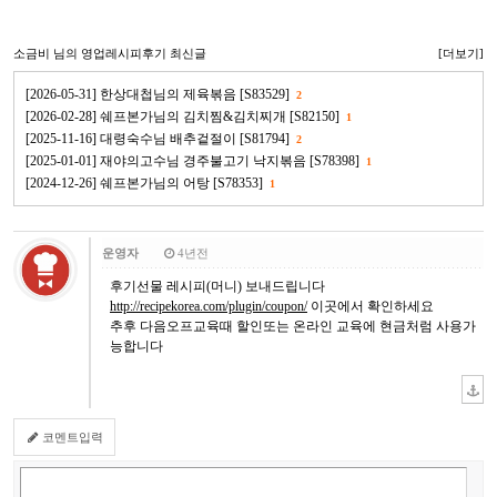
소금비
님의 영업레시피후기 최신글
[더보기]
[2026-05-31] 한상대첩님의 제육볶음 [S83529]
2
[2026-02-28] 쉐프본가님의 김치찜&김치찌개 [S82150]
1
[2025-11-16] 대령숙수님 배추겉절이 [S81794]
2
[2025-01-01] 재야의고수님 경주불고기 낙지볶음 [S78398]
1
[2024-12-26] 쉐프본가님의 어탕 [S78353]
1
운영자
4년전
후기선물 레시피(머니) 보내드립니다
http://recipekorea.com/plugin/coupon/
이곳에서 확인하세요
추후 다음오프교육때 할인또는 온라인 교육에 현금처럼 사용가
능합니다
코멘트입력