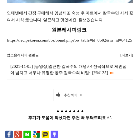
인테넷에서 간장 구매해서 양념제조 숙성 후 마트에서 칼국수면 사서 끓
여서 시식 했습니다. 얼큰하고 맛있네요. 잘쓰겠습니다
원본레시피링크
https://recipekorea.com/bbs/board.php?bo_table=ld_0502&wr_id=64125
업소용레시피 관련글
[더보기]
[2021-11-05] [동영상]얼큰한 칼국수의 대명사! 전국적으로 체인점
이 넘치고 너무나 유명한 공주 칼국수의 비밀~ [P64125]
181
추천하기 : 0
▲▲▲▲▲▲▲
후기가 도움이 되셨다면 추천 꼭 부탁드려요 ^^