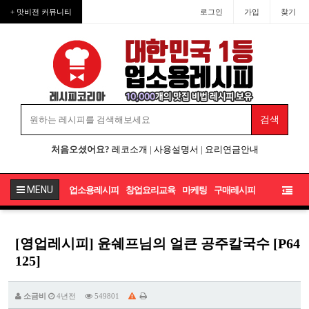
+ 맛비전 커뮤니티
로그인
가입
찾기
처음오셨어요?
레코소개
|
사용설명서
|
요리연금안내
MENU
업소용레시피
창업요리교육
마케팅
구매레시피
[영업레시피] 윤쉐프님의 얼큰 공주칼국수 [P64
125]
소금비
4년전
549801