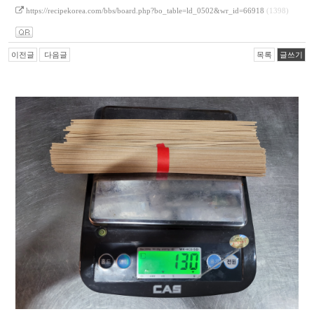
https://recipekorea.com/bbs/board.php?bo_table=ld_0502&wr_id=66918
(1398)
이전글
다음글
목록
글쓰기