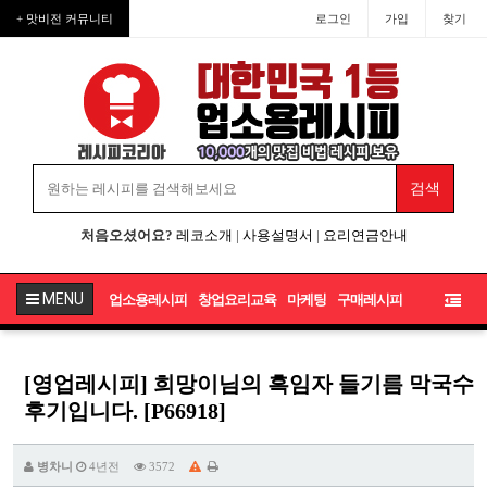
+ 맛비전 커뮤니티
로그인
가입
찾기
처음오셨어요?
레코소개
|
사용설명서
|
요리연금안내
MENU
업소용레시피
창업요리교육
마케팅
구매레시피
[영업레시피] 희망이님의 흑임자 들기름 막국수
후기입니다. [P66918]
병차니
4년전
3572