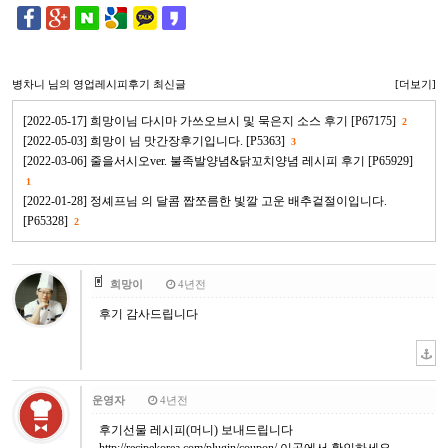
병차니
님의 영업레시피후기 최신글
[더보기]
[2022-05-17] 희망이님 다시마 가쓰오브시 및 묵은지 소스 후기 [P67175]
2
[2022-05-03] 희망이 님 맛간장후기입니다. [P5363]
3
[2022-03-06] 줄을서시오ver. 불족발양념&닭꼬치양념 레시피 후기 [P65929]
1
[2022-01-28] 정셰프님 의 달콤 짭쪼름한 빛깔 고운 배추겉절이입니다.
[P65328]
2
희망이
4년전
후기 감사드립니다
운영자
4년전
후기선물 레시피(머니) 보내드립니다