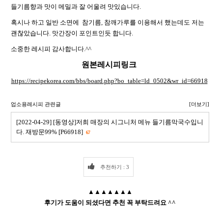
들기름향과 맛이 메밀과 잘 어울려 맛있습니다.
혹시나 하고 일반 소면에 참기름, 참깨가루를 이용해서 했는데도 저는
괜찮았습니다. 맛간장이 포인트인듯 합니다.
소중한 레시피 감사합니다.^^
원본레시피링크
https://recipekorea.com/bbs/board.php?bo_table=ld_0502&wr_id=66918
업소용레시피 관련글
[더보기]
[2022-04-29] [동영상]저희 매장의 시그니처 메뉴 들기름막국수입니
다. 재방문99% [P66918]
67
추천하기 : 3
▲▲▲▲▲▲▲
후기가 도움이 되셨다면 추천 꼭 부탁드려요 ^^