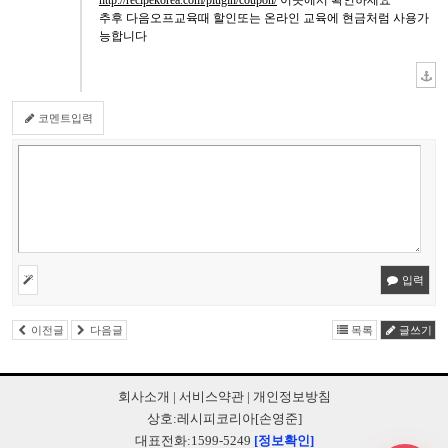
http://recipekorea.com/plugin/coupon/
이곳에서 확인하세요
추후 다음오프교육때 할인또는 온라인 교육에 현금처럼 사용가
능합니다
코멘트입력
입력
이전글
다음글
목록
글쓰기
회사소개
|
서비스약관
|
개인정보방침
상호:레시피코리아[손영준]
대표전화:1599-5249
[정보확인]