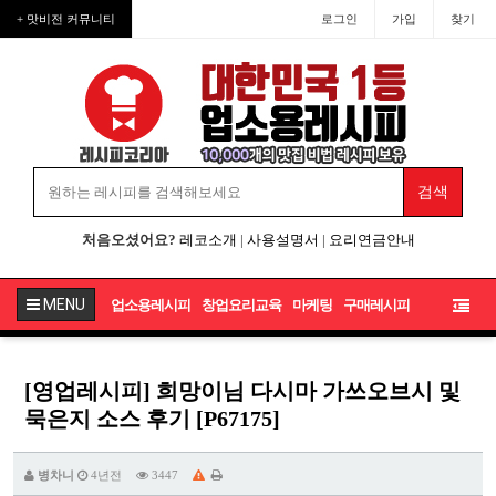
+ 맛비전 커뮤니티
로그인
가입
찾기
처음오셨어요?
레코소개
|
사용설명서
|
요리연금안내
MENU
업소용레시피
창업요리교육
마케팅
구매레시피
[영업레시피] 희망이님 다시마 가쓰오브시 및
묵은지 소스 후기 [P67175]
병차니
4년전
3447