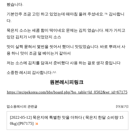
봤습니다.
기본안주 조금 고민 하고 있었는데 때마침 올려 주셨네요.ㅋ 감사합니
다.
묵은지 소스는 세콤 함이 딱이네요 문제는 김치 였습니다. 제가 가지고
있던 김치가 너무 익었던지 소스
맛이 살짝 묻혀서 몇번을 씻어서 했더니 맛있었습니다. 바로 뿌려서 사
용 하니 맛이 조금 덜 베이는거 같아서
저는 소스에 김치를 담궈서 준비했다 사용 하는 걸로 생각 중입니다
소중한 레시피 감사합니다.^^
원본레시피링크
https://recipekorea.com/bbs/board.php?bo_table=ld_0502&wr_id=67175
업소용레시피 관련글
[더보기]
[2022-05-12] 묵은지에 특별한 맛을 더하다 ( 묵은지 한달 소비량 15
0kg) [P67175]
34