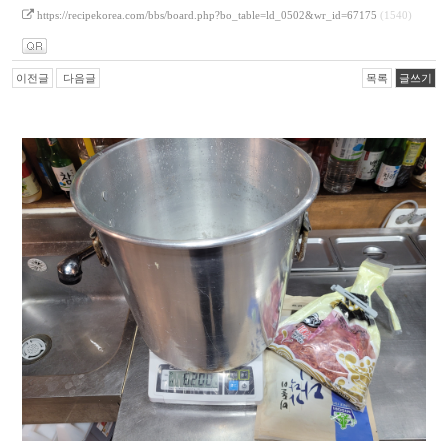
https://recipekorea.com/bbs/board.php?bo_table=ld_0502&wr_id=67175
(1540)
이전글
다음글
목록
글쓰기