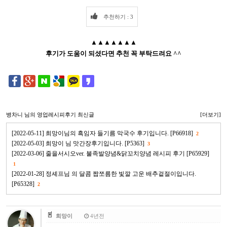
추천하기 : 3
▲▲▲▲▲▲▲
후기가 도움이 되셨다면 추천 꼭 부탁드려요 ^^
병차니
님의 영업레시피후기 최신글
[더보기]
[2022-05-11] 희망이님의 흑임자 들기름 막국수 후기입니다. [P66918]
2
[2022-05-03] 희망이 님 맛간장후기입니다. [P5363]
3
[2022-03-06] 줄을서시오ver. 불족발양념&닭꼬치양념 레시피 후기 [P65929]
1
[2022-01-28] 정셰프님 의 달콤 짭쪼름한 빛깔 고운 배추겉절이입니다.
[P65328]
2
희망이
4년전