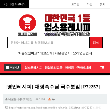
+ 맛비전 커뮤니티
로그인
가입
찾기
처음오셨어요?
레코소개
|
사용설명서
|
요리연금안내
MENU
업소용레시피
창업요리교육
마케팅
구매레시피
[영업레시피] 대령숙수님 국수분말 [P72257]
내꿈은비룡
3년전
5160
https://recipekorea.com/bbs/board.php?bo_table=ld_0502&wr_id=72257
(1896)