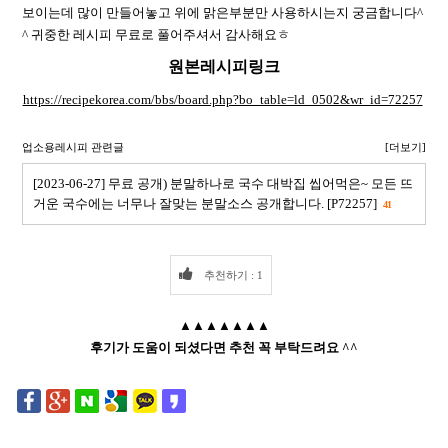
보이는데 많이 만들어놓고 위에 맑은부분만 사용하시는지 궁금합니다^
^ 귀중한 레시피 무료로 풀어주셔서 감사해요ㅎ
원본레시피링크
https://recipekorea.com/bbs/board.php?bo_table=ld_0502&wr_id=72257
업소용레시피 관련글
[더보기]
[2023-06-27] 무료 공개) 분말하나로 국수 대박집 씹어먹은~ 모든 뜨
거운 국수에는 너무나 잘맞는 분말소스 공개합니다. [P72257]
41
추천하기 : 1
▲▲▲▲▲▲▲
후기가 도움이 되셨다면 추천 꼭 부탁드려요 ^^