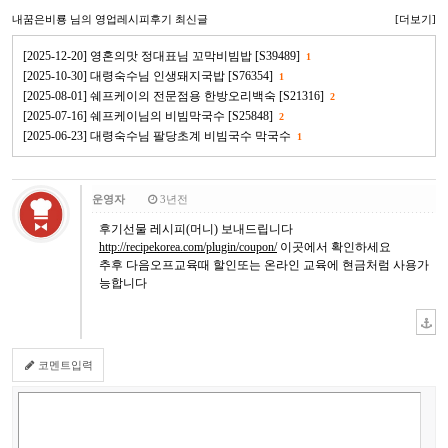
내꿈은비룡
님의 영업레시피후기 최신글
[더보기]
[2025-12-20] 영혼의맛 정대표님 꼬막비빔밥 [S39489]
1
[2025-10-30] 대령숙수님 인생돼지국밥 [S76354]
1
[2025-08-01] 쉐프케이의 전문점용 한방오리백숙 [S21316]
2
[2025-07-16] 쉐프케이님의 비빔막국수 [S25848]
2
[2025-06-23] 대령숙수님 팔당초계 비빔국수 막국수
1
운영자
3년전
후기선물 레시피(머니) 보내드립니다
http://recipekorea.com/plugin/coupon/
이곳에서 확인하세요
추후 다음오프교육때 할인또는 온라인 교육에 현금처럼 사용가
능합니다
코멘트입력