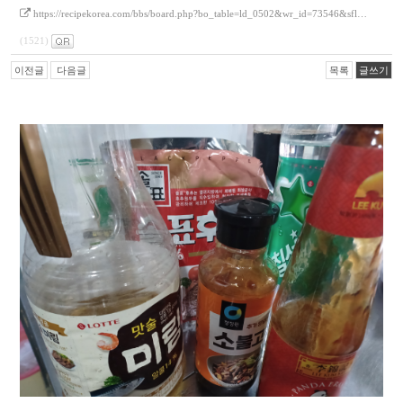
https://recipekorea.com/bbs/board.php?bo_table=ld_0502&wr_id=73546&sfl…
(1521)
이전글
다음글
목록
글쓰기