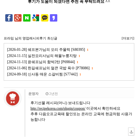
후기가 도움이 되셨다면 추천 꼭 부탁드려요 ^^
프라임
님의 영업레시피후기 최신글
[더보기]
[2026-01-28] 쉐프본가님의 오리 주물럭 [S80395]
1
[2024-11-15] 실전요리사님의 해물누룽지탕
1
[2024-11-13] 윤쉐프님의 함박2탄 [P69844]
1
[2024-11-06] 한길쉐프님의 얼큰 국밥 육수 [P78086]
1
[2024-09-18] 신사동 매운 소갈비찜 [S77442]
1
운영자
2년전
후기선물 레시피(머니) 보내드립니다
http://recipekorea.com/plugin/coupon/
이곳에서 확인하세요
추후 다음오프교육때 할인또는 온라인 교육에 현금처럼 사용가
능합니다