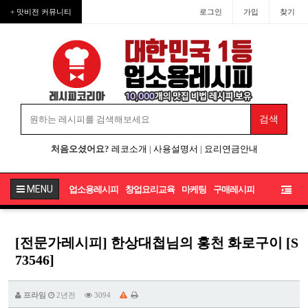
+ 맛비전 커뮤니티
로그인
가입
찾기
처음오셨어요?
레코소개
|
사용설명서
|
요리연금안내
MENU
업소용레시피
창업요리교육
마케팅
구매레시피
[전문가레시피] 한상대첩님의 홍천 화로구이 [S
73546]
프라임
2년전
3094