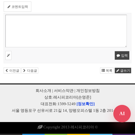
코멘트입력
입력
이전글
다음글
목록
글쓰기
회사소개
|
서비스약관
|
개인정보방침
상호:레시피코리아[손영준]
대표전화:1599-5249
[정보확인]
서울 영등포구 선유서로 21길 14, 양평오피스텔 1동 2층 201-B248
AI
Copyright 2013 레시피코리아 ©