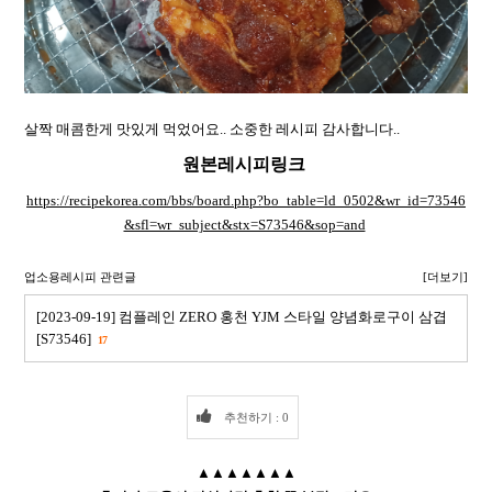
살짝 매콤한게 맛있게 먹었어요.. 소중한 레시피 감사합니다..
원본레시피링크
https://recipekorea.com/bbs/board.php?bo_table=ld_0502&wr_id=73546
&sfl=wr_subject&stx=S73546&sop=and
업소용레시피 관련글
[더보기]
[2023-09-19] 컴플레인 ZERO 홍천 YJM 스타일 양념화로구이 삼겹
[S73546]
17
추천하기 : 0
▲▲▲▲▲▲▲