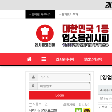
+ 맛비전 커뮤니티
+ 즐겨찾기추가
업소용레시피
창업요리교육
[영업
파주
Login
http:/
자동로그인
회원가입
|
정보찾기
이전글
네이버 / SNS 로그인