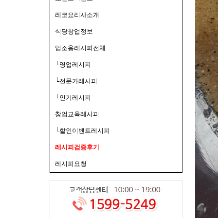
레코요리사소개
식당창업정보
업소용레시피전체
└영업레시피
└전문가레시피
└인기레시피
창업교육레시피
└할인이벤트레시피
레시피검증후기
레시피요청