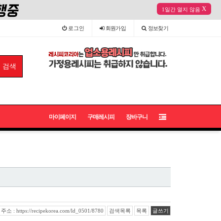
X
1일간 열지 않음
로그인
회원
가입
정보
찾기
마이페이지
구매레시피
장바구니
 : https://recipekorea.com/ld_0501/8780
검색목록
목록
글쓰기