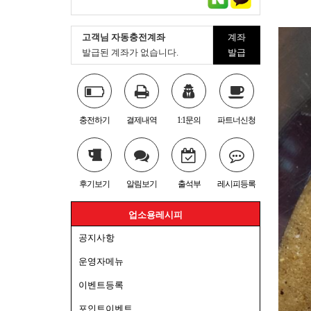
고객님 자동충전계좌
계좌
발급된 계좌가 없습니다.
발급
충전하기
결제내역
1:1문의
파트너신청
후기보기
알림보기
출석부
레시피등록
업소용레시피
공지사항
운영자메뉴
이벤트등록
포인트이벤트