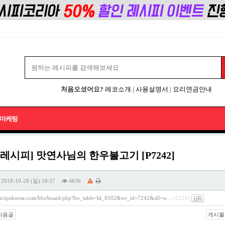
처음오셨어요?
레코소개
|
사용설명서
|
요리연금안내
마케팅
레시피] 맛연사님의 한우불고기 [P7242]
2018-10-28 (일) 18:37
4636
/recipekorea.com/bbs/board.php?bo_table=ld_0502&wr_id=7242&sfl=w…
(2116)
다음글
게시물 주소